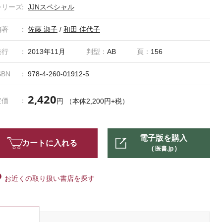
シリーズ
JJNスペシャル
編著
佐藤 淑子
/
和田 佳代子
発行
2013年11月
判型：
AB
頁：
156
SBN
978-4-260-01912-5
2,420
定価
円 （本体2,200円+税）
電子版を購入
カートに入れる
( 医書.jp )
お近くの取り扱い書店を探す