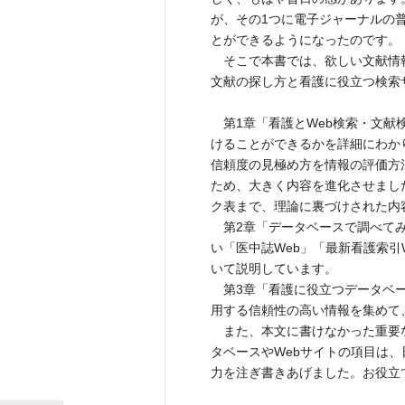
が、その1つに電子ジャーナルの
とができるようになったのです。
そこで本書では、欲しい文献情
文献の探し方と看護に役立つ検索
第1章「看護とWeb検索・文献
けることができるかを詳細にわか
信頼度の見極め方を情報の評価方
ため、大きく内容を進化させまし
ク表まで、理論に裏づけされた内
第2章「データベースで調べてみ
い「医中誌Web」「最新看護索引W
いて説明しています。
第3章「看護に役立つデータベー
用する信頼性の高い情報を集めて
また、本文に書けなかった重要な
タベースやWebサイトの項目は
力を注ぎ書きあげました。お役立