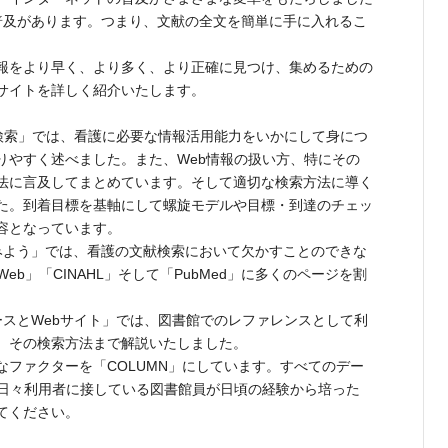
普及があります。つまり、文献の全文を簡単に手に入れるこ
報をより早く、より多く、より正確に見つけ、集めるための
サイトを詳しく紹介いたします。
検索」では、看護に必要な情報活用能力をいかにして身につ
りやすく述べました。また、Web情報の扱い方、特にその
法に言及してまとめています。そして適切な検索方法に導く
た。到着目標を基軸にして螺旋モデルや目標・到達のチェッ
容となっています。
よう」では、看護の文献検索において欠かすことのできな
eb」「CINAHL」そして「PubMed」に多くのページを割
スとWebサイト」では、図書館でのレファレンスとして利
、その検索方法まで解説いたしました。
ファクターを「COLUMN」にしています。すべてのデー
、日々利用者に接している図書館員が日頃の経験から培った
てください。