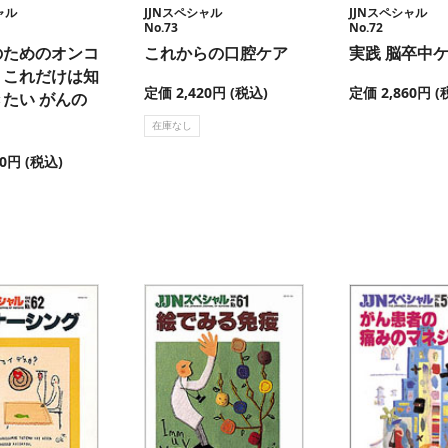
ャル
JJNスペシャル
JJNスペシャル
No.73
No.72
のためのオンコ
これからの口腔ケア
実践 脳卒中
－これだけは知
定価 2,420円 (税込)
定価 2,860円 (
たい がんの
在庫なし
80円 (税込)