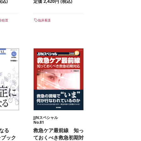
税込)
定価 2,420円 (税込)
命処置
臨床看護
JJNスペシャル
No.81
くなる
救急ケア最前線 知っ
レブック
ておくべき救急初期対