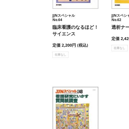
JJNスペシャル
JJNスペシ
No.64
No.62
臨床看護のなるほど！
透析ナ
サイエンス
定価 2,4
定価 2,200円 (税込)
在庫なし
在庫なし