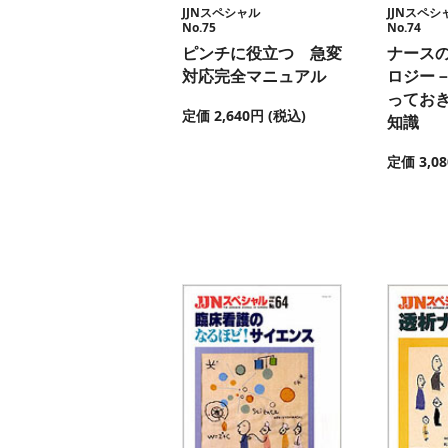
JJNスペシャル
JJNスペシ
No.75
No.74
ピンチに役立つ 急変
ナース
対応完全マニュアル
ロジー
っておき
定価 2,640円 (税込)
知識
定価 3,0