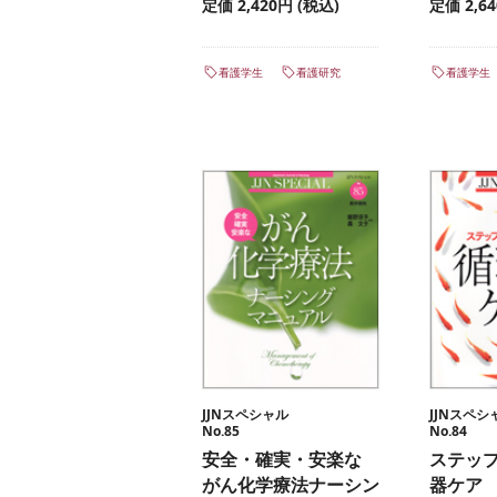
定価 2,420円 (税込)
定価 2,6
看護学生
看護研究
看護学生
JJNスペシャル
JJNスペシ
No.85
No.84
安全・確実・安楽な
ステップ
がん化学療法ナーシン
器ケア