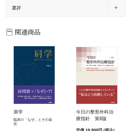
開
書評
関連商品
肩学
今日の整形外科治
療指針 第8版
臨床の「なぜ」とその追
究
定価 19,800円 (税込)