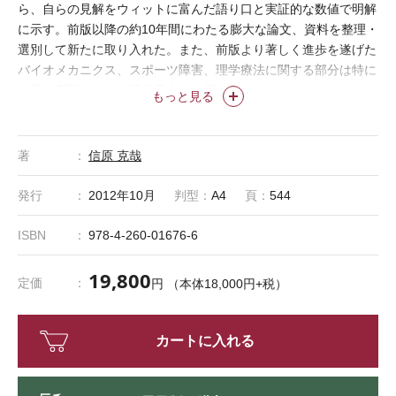
ら、自らの見解をウィットに富んだ語り口と実証的な数値で明解
に示す。前版以降の約10年間にわたる膨大な論文、資料を整理・
選別して新たに取り入れた。また、前版より著しく進歩を遂げた
バイオメカニクス、スポーツ障害、理学療法に関する部分は特に
大幅に刷新。まさに著者畢生の名著といえる。
もっと見る
著
信原 克哉
発行
2012年10月
判型：
A4
頁：
544
ISBN
978-4-260-01676-6
19,800
定価
円 （本体18,000円+税）
カートに入れる