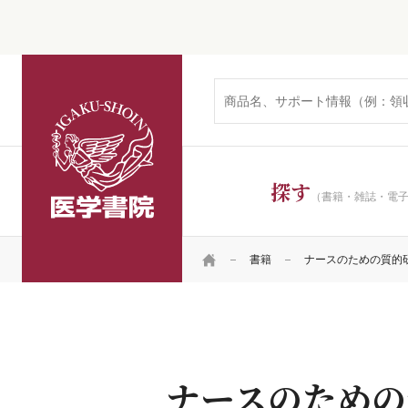
医学書院
探す
（書籍・雑誌・電
HOME
書籍
ナースのための質的
ナースのための