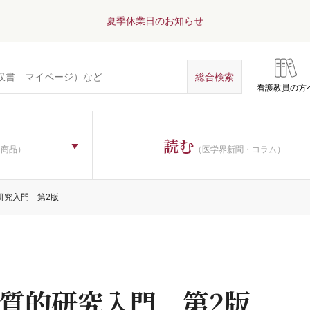
夏季休業日のお知らせ
看護教員の方
読む
子商品）
（医学界新聞・コラム）
研究入門 第2版
質的研究入門 第2版