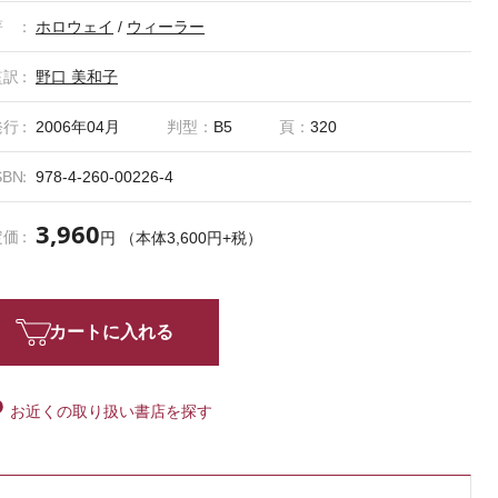
著
ホロウェイ
/
ウィーラー
監訳
野口 美和子
発行
2006年04月
判型：
B5
頁：
320
SBN
978-4-260-00226-4
3,960
定価
円 （本体3,600円+税）
カートに入れる
お近くの取り扱い書店を探す