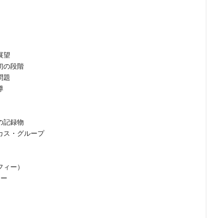
展望
初の段階
問題
導
の記録物
カス・グループ
フィー）
リー