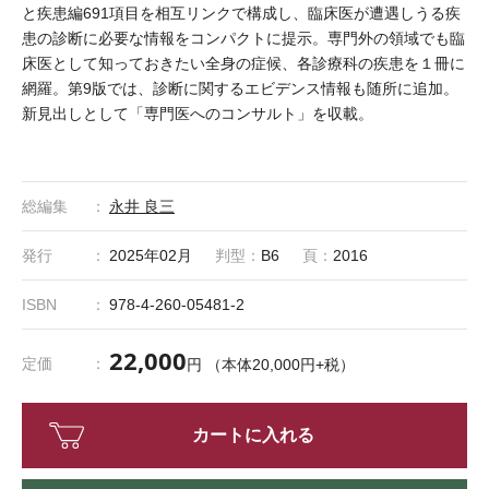
と疾患編691項目を相互リンクで構成し、臨床医が遭遇しうる疾
患の診断に必要な情報をコンパクトに提示。専門外の領域でも臨
床医として知っておきたい全身の症候、各診療科の疾患を１冊に
網羅。第9版では、診断に関するエビデンス情報も随所に追加。
新見出しとして「専門医へのコンサルト」を収載。
総編集
永井 良三
発行
2025年02月
判型：
B6
頁：
2016
ISBN
978-4-260-05481-2
22,000
定価
円 （本体20,000円+税）
カートに入れる