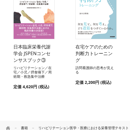
日本臨床栄養代謝
在宅ケアのための
学会 JSPENコンセ
判断力トレーニン
ンサスブック③
グ
リハビリテーション／在
訪問看護師の思考が見え
宅／小児／摂食嚥下／周
る
術期・救急集中治療
定価 2,200円 (税込)
定価 4,620円 (税込)
HOME
書籍
リハビリテーション医学・医療における栄養管理テキス