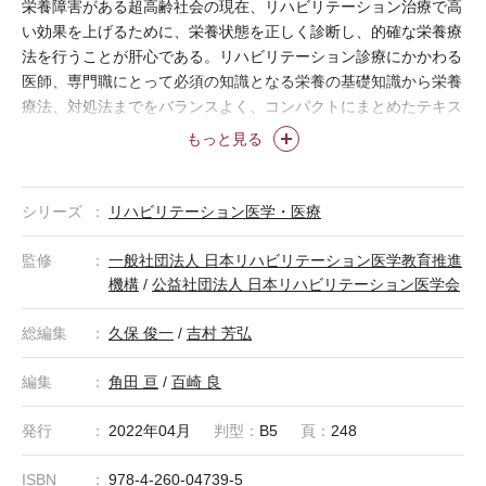
栄養障害がある超高齢社会の現在、リハビリテーション治療で高
い効果を上げるために、栄養状態を正しく診断し、的確な栄養療
法を行うことが肝心である。リハビリテーション診療にかかわる
医師、専門職にとって必須の知識となる栄養の基礎知識から栄養
療法、対処法までをバランスよく、コンパクトにまとめたテキス
ト。
もっと見る
シリーズ
リハビリテーション医学・医療
監修
一般社団法人 日本リハビリテーション医学教育推進
機構
/
公益社団法人 日本リハビリテーション医学会
総編集
久保 俊一
/
吉村 芳弘
編集
角田 亘
/
百崎 良
発行
2022年04月
判型：
B5
頁：
248
ISBN
978-4-260-04739-5