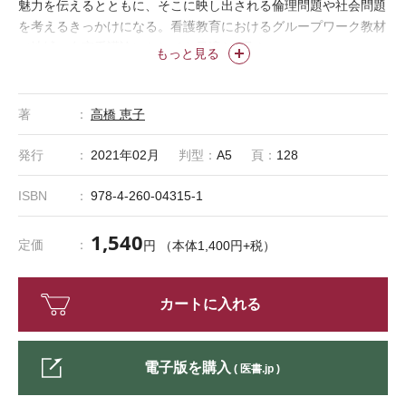
魅力を伝えるとともに、そこに映し出される倫理問題や社会問題
を考えるきっかけになる。看護教育におけるグループワーク教材
（地域・在宅看護論）としても最適な1冊！
もっと見る
著
高橋 恵子
発行
2021年02月
判型：
A5
頁：
128
ISBN
978-4-260-04315-1
1,540
定価
円 （本体1,400円+税）
カートに入れる
電子版を購入
( 医書.jp )