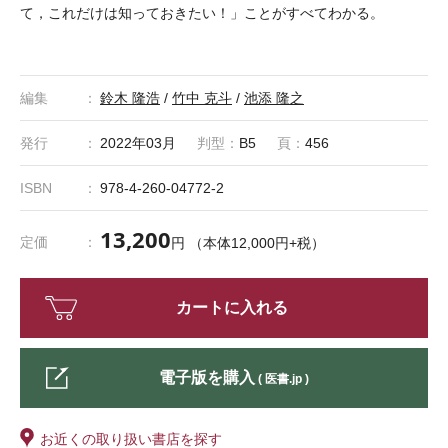
て，これだけは知っておきたい！」ことがすべてわかる。
編集
鈴木 隆浩
/
竹中 克斗
/
池添 隆之
発行
2022年03月
判型：
B5
頁：
456
ISBN
978-4-260-04772-2
13,200
定価
円 （本体12,000円+税）
カートに入れる
電子版を購入
( 医書.jp )
お近くの取り扱い書店を探す