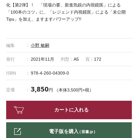
化【第2弾】！ 「現場の要、新進気鋭の内視鏡医」による
「100本のコツ」に、「レジェンド内視鏡医」による「未公開
Tips」を加え、ますますパワーアップ!!
編集
小野 敏嗣
発行
2021年11月
判型：
A5
頁：
172
ISBN
978-4-260-04309-0
3,850
定価
円 （本体3,500円+税）
カートに入れる
電子版を購入
( 医書.jp )