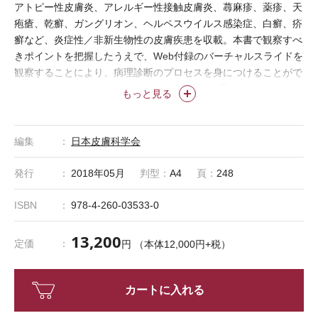
アトピー性皮膚炎、アレルギー性接触皮膚炎、蕁麻疹、薬疹、天
疱瘡、乾癬、ガングリオン、ヘルペスウイルス感染症、白癬、疥
癬など、炎症性／非新生物性の皮膚疾患を収載。本書で観察すべ
きポイントを把握したうえで、Web付録のバーチャルスライドを
観察することにより、病理診断のプロセスを身につけることがで
きる。ビギナーからエキスパートまで必読の1冊。
もっと見る
読者の皆様へ Web付録バーチャルスライドのご案内
本書に記載の Username と Password をご用意のうえ、下の
編集
日本皮膚科学会
りください。
バーチャルスライド ログイン
発行
2018年05月
判型：
A4
頁：
248
ISBN
978-4-260-03533-0
13,200
定価
円 （本体12,000円+税）
カートに入れる