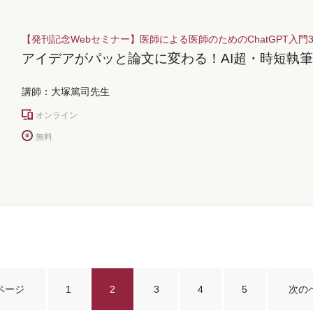
【発刊記念Webセミナー】医師による医師のためのChatGPT入門
アイデアがパッと論文に変わる！AI超・時短執
講師：大塚篤司先生
オンライン
無料
ページ
1
2
3
4
5
次の