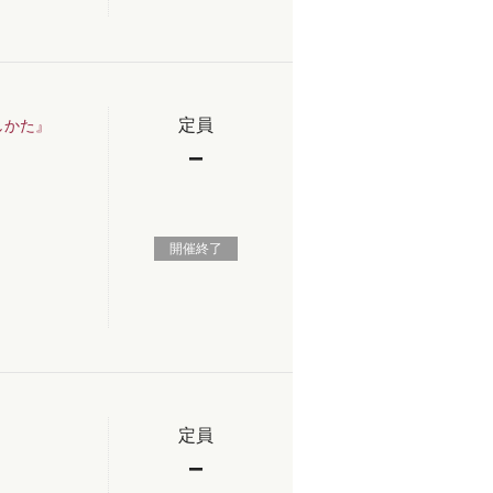
定員
しかた』
−
開催終了
定員
−