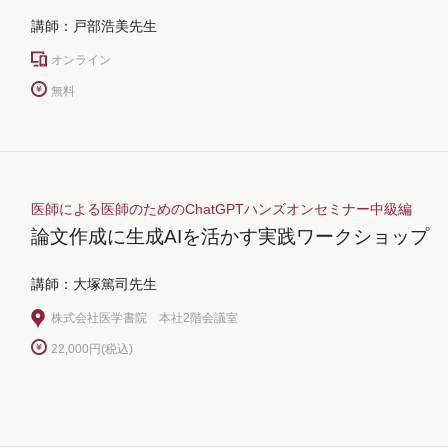
講師：戸部浩美先生
オンライン
無料
医師による医師のためのChatGPTハンズオンセミナー中級編
論文作成に生成AIを活かす実践ワークショップ
講師：大塚篤司先生
株式会社医学書院 本社2階会議室
22,000円(税込)