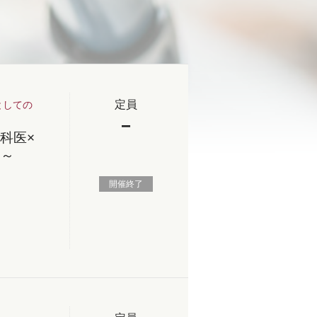
定員
としての
−
科医×
」～
開催終了