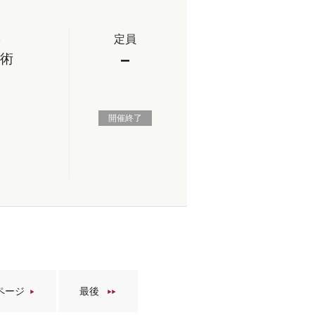
定員
3
−
筆術
開催終了
ページ
最後