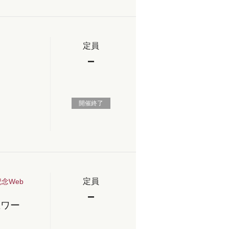
定員
−
開催終了
定員
念Web
−
上ワー