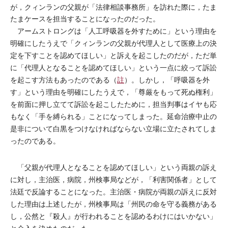
が，クィンランの父親が「法律相談事務所」を訪れた際に，たま
たまケースを担当することになったのだった。
アームストロングは「人工呼吸器を外すために」という理由を
明確にしたうえで「クィンランの父親が代理人として医療上の決
定を下すことを認めてほしい」と訴えを起こしたのだが，ただ単
に「代理人となることを認めてほしい」という一点に絞って訴訟
を起こす方法もあったのである（
註
）。しかし，「呼吸器を外
す」という理由を明確にしたうえで，「尊厳をもって死ぬ権利」
を前面に押し立てて訴訟を起こしたために，担当判事はイヤも応
もなく「手を縛られる」ことになってしまった。延命治療中止の
是非について白黒をつけなければならない立場に立たされてしま
ったのである。
「父親が代理人となることを認めてほしい」という両親の訴え
に対し，主治医，病院，州検事局などが，「利害関係者」として
法廷で反論することになった。主治医・病院が両親の訴えに反対
した理由は上述したが，州検事局は「州民の命を守る義務がある
し，公然と『殺人』が行われることを認めるわけにはいかない」