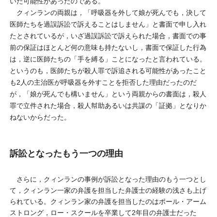
いた可能性があったのである。
クィンランの両親は，「呼吸器を外して娘が死んでも，決して
医師たちを過誤訴訟で訴えることはしません」と書面で申し入れ
たとされているが，いざ過誤訴訟で訴えられた場合，書面での事
前の保証はほとんど何の意味も持たないし，書面で保証した行為
は，逆に医師たちの「手を縛る」ことになったと言われている。
というのも，医師たちが殺人罪で訴追される可能性があったこと
も2人の主治医が呼吸器を外すことを拒否した理由だったのだ
が，「娘が死んでも構いません」という両親からの書面は，殺人
罪で立件された場合，殺人幇助あるいは共謀の「証拠」となりか
ねないからだった。
訴訟となったもう一つの理由
さらに，クィンランの事例が訴訟となった理由のもう一つとし
て，クィンラン一家の弁護を担当した弁護士の経験の浅さも上げ
られている。クィンラン家の弁護を担当したのはポール・アーム
ストロング，ロー・スクールを卒業して2年目の弁護士だった