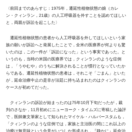
〈前回までのあらすじ：1975年，遷延性植物状態の娘（カレ
ン・クィンラン，21歳）の人工呼吸器を外すことを認めてほしい
と，両親が訴訟を起こした〉
遷延性植物状態の患者から人工呼吸器を外してほしいという家
族の願いが訴訟へと発展したことで，全米の医療界が何よりも驚
いたのは，この一件が「訴訟になった」という事実であった。と
いうのも，当時の米国の医療界では，クィンランのような症例
は，「うやむや」のうちに解決されることが慣行となっていたか
らである。遷延性植物状態の患者は，それこそ「ごまん」といた
が，延命治療中止の是非が法廷に持ち込まれたのはクィンランの
ケースが初めてだった。
クィンランの訴訟が始まったのは75年10月下旬だったが，裁
判のさなか，11月初めにニューヨーク・タイムズに寄稿した論評
で，医師兼文筆家として知られたマイケル・ハルバースタムも，
「クィンランのような症例では，家族と主治医の間にこれ以上の
治療は無意味という合意がいつしか形成され，『静かに』延命治