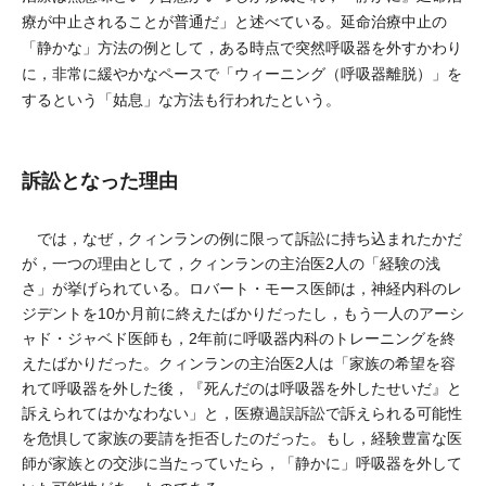
療が中止されることが普通だ」と述べている。延命治療中止の
「静かな」方法の例として，ある時点で突然呼吸器を外すかわり
に，非常に緩やかなペースで「ウィーニング（呼吸器離脱）」を
するという「姑息」な方法も行われたという。
訴訟となった理由
では，なぜ，クィンランの例に限って訴訟に持ち込まれたかだ
が，一つの理由として，クィンランの主治医2人の「経験の浅
さ」が挙げられている。ロバート・モース医師は，神経内科のレ
ジデントを10か月前に終えたばかりだったし，もう一人のアーシ
ャド・ジャベド医師も，2年前に呼吸器内科のトレーニングを終
えたばかりだった。クィンランの主治医2人は「家族の希望を容
れて呼吸器を外した後，『死んだのは呼吸器を外したせいだ』と
訴えられてはかなわない」と，医療過誤訴訟で訴えられる可能性
を危惧して家族の要請を拒否したのだった。もし，経験豊富な医
師が家族との交渉に当たっていたら，「静かに」呼吸器を外して