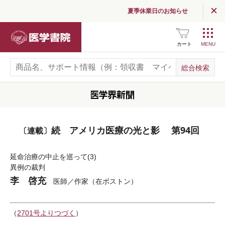
夏季休業日のお知らせ
医学書院
カート
続 アメリカ医療の光と影 第94回
〔連載〕
延命治療の中止を巡って(3)
異例の裁判
李 啓充
医師／作家（在ボストン）
（
2701号よりつづく
）