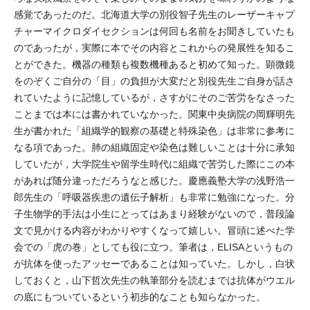
感覚であったのだ。北海道大学の別役智子先生のレーザーキャプ
チャーマイクロダイセクションは何回も名前をお聞きしていたも
のであったが，実際に本でその内容とこれからの発展性を知るこ
とができた。機器の種類も複数機種あると初めて知った。顕微鏡
をのぞくご自分の「目」の負担が大変だと別役先生ご自身が話さ
れていたように記憶しているが，さすがにそのご苦労をなさった
ことまでは本には書かれていなかった。関東中央病院の岡輝明先
生が書かれた「組織学的観察の基礎と特殊染色」は非常に参考に
なる項であった。肺の組織固定や染色は難しいことは十分に承知
していたが，大学院生や留学生時代に組織で苦労した際にこの本
があれば随分違っただろうなと感じた。慶應義塾大学の浅野浩一
郎先生の「呼吸器疾患の遺伝子解析」も非常に勉強になった。分
子生物学的手法は小生にとってはあまり経験がないので，普段論
文で見かける内容がわかりやすくなって嬉しい。冒頭に述べた学
会での「虎の巻」としても役に立つ。筆者は，ELISAというもの
が抗体を使ったアッセーであることは知っていた。しかし，白状
しておくと，山下哲次先生の執筆部分を読むまでは抗体がウエル
の底にもついているという初歩的なことも知らなかった。