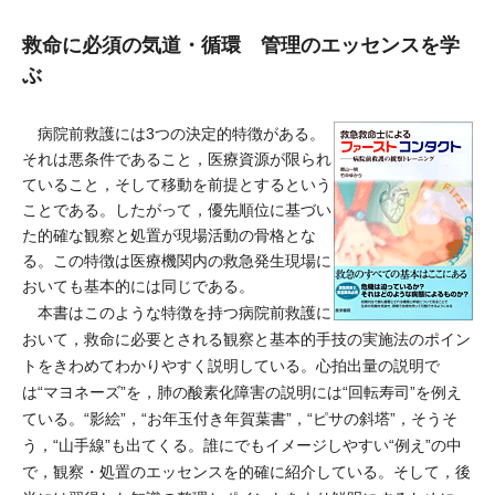
救命に必須の気道・循環 管理のエッセンスを学
ぶ
病院前救護には3つの決定的特徴がある。
それは悪条件であること，医療資源が限られ
ていること，そして移動を前提とするという
ことである。したがって，優先順位に基づい
た的確な観察と処置が現場活動の骨格とな
る。この特徴は医療機関内の救急発生現場に
おいても基本的には同じである。
本書はこのような特徴を持つ病院前救護に
おいて，救命に必要とされる観察と基本的手技の実施法のポイン
トをきわめてわかりやすく説明している。心拍出量の説明で
は“マヨネーズ”を，肺の酸素化障害の説明には“回転寿司”を例え
ている。“影絵”，“お年玉付き年賀葉書”，“ピサの斜塔”，そうそ
う，“山手線”も出てくる。誰にでもイメージしやすい“例え”の中
で，観察・処置のエッセンスを的確に紹介している。そして，後