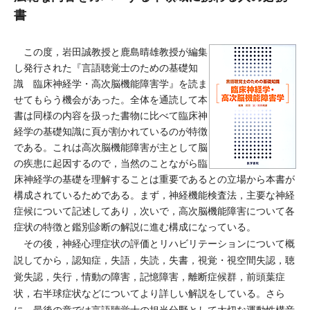
書
この度，岩田誠教授と鹿島晴雄教授が編集
し発行された『言語聴覚士のための基礎知
識 臨床神経学・高次脳機能障害学』を読ま
せてもらう機会があった。全体を通読して本
書は同様の内容を扱った書物に比べて臨床神
経学の基礎知識に頁が割かれているのが特徴
である。これは高次脳機能障害が主として脳
の疾患に起因するので，当然のことながら臨
床神経学の基礎を理解することは重要であるとの立場から本書が
構成されているためである。まず，神経機能検査法，主要な神経
症候について記述してあり，次いで，高次脳機能障害について各
症状の特徴と鑑別診断の解説に進む構成になっている。
その後，神経心理症状の評価とリハビリテーションについて概
説してから，認知症，失語，失読，失書，視覚・視空間失認，聴
覚失認，失行，情動の障害，記憶障害，離断症候群，前頭葉症
状，右半球症状などについてより詳しい解説をしている。さら