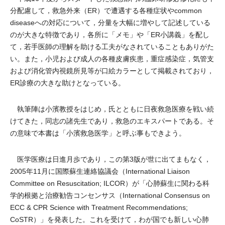
分配慮して，救急外来（ER）で遭遇する各種症状やcommon
diseaseへの対応について，分量を大幅に増やして記述している
のが大きな特徴であり，各所に「メモ」や「ER小講義」を配し
て，若手医師の理解を助ける工夫がなされていることもありがた
い。また，小児および成人の各種皮膚疾患，重症感染症，気管支
および消化管内視鏡所見等が口絵カラーとして掲載されており，
ER診療の大きな助けとなっている。
執筆陣は小濱教授をはじめ，氏とともに日夜救急医療を戦い続
けてきた，同志の諸先生であり，救急のエキスパートである。そ
の意味で本書は「小濱救急医学」と呼ぶ事もできよう。
医学医療は日進月歩であり，この第3版が世に出てまもなく，
2005年11月に国際蘇生連絡協議会（International Liaison
Committee on Resuscitation; ILCOR）が「心肺蘇生に関わる科
学的根拠と治療勧告コンセンサス（International Consensus on
ECC & CPR Science with Treatment Recommendations;
CoSTR）」を発表した。これを受けて，わが国でも新しい心肺