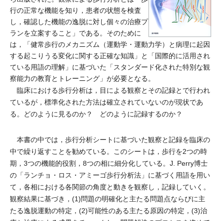
行の正常な機能を知り，患者の状態を検査
し，確認した機能の逸脱に対し個々の治療プ
ランを立案すること」である。そのために
は，「健常歩行のメカニズム（運動学・運動力学）と病理に起因
する起こりうる変化に関する正確な知識」と「国際的に活用され
ている用語の理解」に基づいた「スタンダード化された特別な観
察能力の教育とトレーニング」が必要となる。
臨床における歩行分析は，目による観察とその記録とで行われ
ているが，標準化された方法は確立されていないのが現状であ
る。どのように見るのか？ どのように記録するのか？
本書の中では，歩行分析シートに基づいた観察と記録を臨床の
中で繰り返すことを勧めている。このシートは，歩行を2つの時
期，3つの機能的役割，8つの相に細分化している。J. Perry博士
の「ランチョ・ロス・アミーゴ歩行分析法」に基づく用語を用い
て，各相における各関節の角度と動きを観察し，記録していく。
観察結果に基づき，(1)問題の明確化と主たる問題点ならびに主
たる逸脱運動の特定，(2)可能性のある主たる原因の特定，(3)治