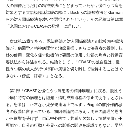
人の同僚たちだけの精神療法にとどまっていたが，慢性うつ病を
対象とする大規模臨床試験の際に，Beckらの認知療法とKlerman
らの対人関係療法を凌いで選択されたという。その経緯は第10章
「米国におけるCBASPの登場」に詳しい。
次は第12章である。認知療法と対人関係療法との比較精神療法
論が，病因学／精神病理学と治療目標，さらに治療者の役割，転
移の使用，変化を促す動機付け要因の使用，知覚の焦点と行動変
容技法から詳述される。結論として，「CBASPの独自性は，慢
性うつ病の成人が持つ特有の病理と切り離して理解することはで
きない（傍点：評者）」となる。
第1部「CBASPと慢性うつ病患者の精神病理」に戻る。慢性う
つ病に特有の病理とは認知・情動成熟過程の停止である，とされ
る。患者は，正常な小児が発達途上で示す，Piagetの前操作的思
考の段階に留まっている。前因果論的に考え，周囲の論理的思考
から影響を受けず，自己中心的で，共感が欠如し，情動制御が不
可能で，自分の行動と外界への影響の関連を認識できない。早発