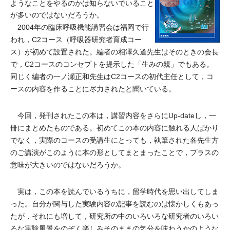
ようなことをやるのかは知らないでいること
が多いのではないだろうか。
2004年の臨床呼吸機能講習会は福岡で行
われ，C2コース（呼吸器研究者育成コー
ス）が初めて設置された。編者の相澤久道先生はそのときの会長
で，C2コースのコンセプトを提示した「生みの親」でもある。
同じく編者の一ノ瀬正和先生はC2コースの初代主任として，コ
ースの内容を作ることに尽力されたと聞いている。
今回，発刊されたこの本は，講習内容をさらにUp-dateし，一
冊にまとめたものである。初めてこの本の内容に触れる人ばかり
でなく，実際のコースの受講生にとっても，執筆された各先生方
のご講演がこのように本の形としてまとまったことで，プラスの
意味が大きいのではないだろうか。
実は，この本を読んでいるうちに，留学時代を思い出してしま
った。自分が関与した実験内容の記事を読むのは懐かしくもあっ
たが，それにも増して，研究所の中のいろいろな研究者のいろい
ろな実験風景をのぞく楽しみそのままの気分を味わうかのような