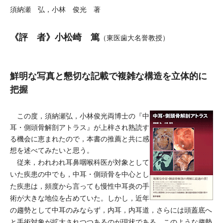
須納瀬 弘，小林 俊光 著
《評 者》小松崎 篤
（東医歯大名誉教授）
鮮明な写真と懇切な記載で複雑な構造を立体的に
把握
この度，須納瀬弘，小林俊光両博士の『中
耳・側頭骨解剖アトラス』が上梓され熟読す
る機会に恵まれたので，本書の推薦と共に感
想を述べてみたいと思う。
従来，われわれ耳鼻咽喉科医が対象として
いた疾患の中でも，中耳・側頭骨を中心とし
た疾患は，頻度から言っても慢性中耳炎の手
術が大きな地位を占めていた。しかし，近年
の趨勢として中耳のみならず，内耳，内耳道，さらには頭蓋底へ
と手術対象が拡大されつつあるのが現状である。このような趨勢