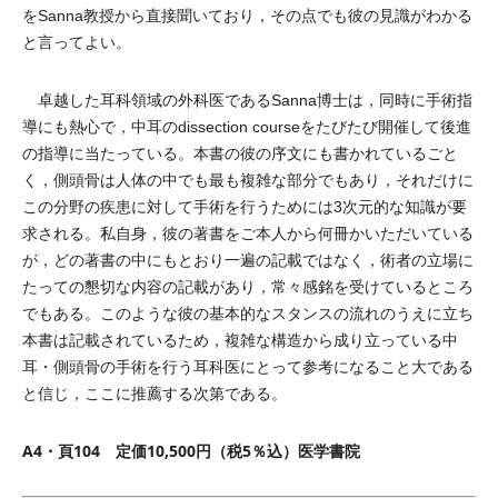
をSanna教授から直接聞いており，その点でも彼の見識がわかる
と言ってよい。
卓越した耳科領域の外科医であるSanna博士は，同時に手術指
導にも熱心で，中耳のdissection courseをたびたび開催して後進
の指導に当たっている。本書の彼の序文にも書かれているごと
く，側頭骨は人体の中でも最も複雑な部分でもあり，それだけに
この分野の疾患に対して手術を行うためには3次元的な知識が要
求される。私自身，彼の著書をご本人から何冊かいただいている
が，どの著書の中にもとおり一遍の記載ではなく，術者の立場に
たっての懇切な内容の記載があり，常々感銘を受けているところ
でもある。このような彼の基本的なスタンスの流れのうえに立ち
本書は記載されているため，複雑な構造から成り立っている中
耳・側頭骨の手術を行う耳科医にとって参考になること大である
と信じ，ここに推薦する次第である。
A4・頁104 定価10,500円（税5％込）医学書院