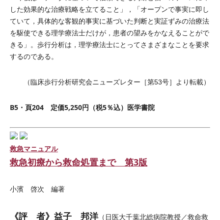
した効果的な治療戦略を立てること」，「オープンで事実に即し
ていて，具体的な客観的事実に基づいた判断と実証ずみの治療法
を駆使できる理学療法士だけが，患者の望みをかなえることがで
きる」。歩行分析は，理学療法士にとってさまざまなことを要求
するのである。
（臨床歩行分析研究会ニューズレター［第53号］より転載）
B5・頁204 定価5,250円（税5％込）医学書院
救急マニュアル
救急初療から救命処置まで 第3版
小濱 啓次 編著
《評 者》益子 邦洋
（日医大千葉北総病院教授／救命救