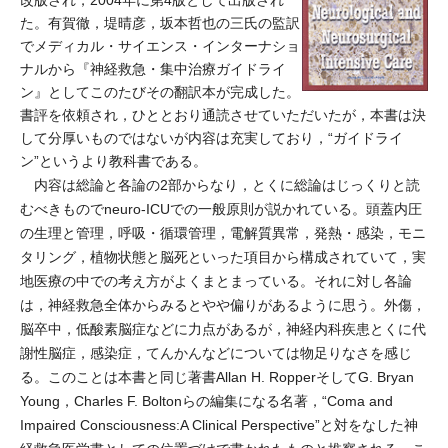
改版され，2004年に第4版として出版され
た。有賀徹，堤晴彦，坂本哲也の三氏の監訳
でメディカル・サイエンス・インターナショ
ナルから『神経救急・集中治療ガイドライ
ン』としてこのたびその翻訳本が完成した。
書評を依頼され，ひととおり通読させていただいたが，本書は決
して分厚いものではないが内容は充実しており，“ガイドライ
ン”というより教科書である。
内容は総論と各論の2部からなり，とくに総論はじっくりと読
むべきものでneuro-ICUでの一般原則が説かれている。頭蓋内圧
の生理と管理，呼吸・循環管理，電解質異常，発熱・感染，モニ
タリング，植物状態と脳死といった項目から構成されていて，実
地医療の中での考え方がよくまとまっている。それに対し各論
は，神経救急全体からみるとやや偏りがあるように思う。外傷，
脳卒中，低酸素脳症などに力点があるが，神経内科疾患とくに代
謝性脳症，感染症，てんかんなどについては物足りなさを感じ
る。このことは本書と同じ著書Allan H. RopperそしてG. Bryan
Young，Charles F. Boltonらの編集になる名著，“Coma and
Impaired Consciousness:A Clinical Perspective”と対をなした神