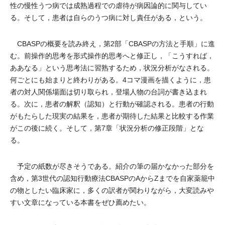
性の慢性うつ病では成熟過程での虐待が病因論的に関与してい
る。そして，患者は自らのうつ病に対し責任がある，という。
CBASPの概要を読み終え，第2部「CBASPの方法と手順」に進
む。前操作的思考を形式操作的思考へと修正し，「こうすれば，
ああなる」という思考法に習熟するため，状況分析がなされる。
何ごとにも始まりと終わりがある。4コマ漫画を描くように，患
者の対人関係場面は切り取られ，登場人物の台詞が書き込まれ
る。次に，患者の解釈（認知）と行動が確認される。患者の行動
がもたらした現実の結果を，患者が期待した結果と比較する作業
がこの後に続く。そして，第7章「状況分析の修正段階」とな
る。
予定の紙数が尽きそうである。紹介の筆の届かなかった部分を
含め，第3世代の認知行動療法CBASPのAからZまでを自家薬籠中
の物としたい臨床家に，多くの訳者が関わりながら，大変読みや
すい文章になっている本書をぜひ薦めたい。