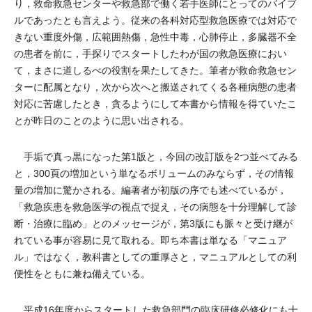
り，救命救急センターや救急部で働く若手医師にとってのバイブ
ルであったとも言えよう。従来の各科対応型救急医療では対応で
きない重度外傷，広範囲熱傷，急性中毒，心肺停止，多臓器不全
の患者を前に，手探りでスタートしたわが国の救急医療におい
て，まさに道しるべの役割を果たしてきた。筆者が救命救急セン
ターに配属となり，次から次へと搬送されてくる各種病態の患者
対応に苦慮したとき，貪るようにして本書から情報を得ていたこ
とが昨日のことのように思い出される。
手垢で真っ黒になった第1版と，今回の改訂版を2つ並べてみる
と，300頁の増加という単なるボリュームのみならず，その情報
量の増加に驚かされる。編著者が初版の序でも述べているが，
「救急疾患を救急医学の視点で捉え，その病態を十分理解して診
断・治療に臨め」とのメッセージが，第3版にも脈々と受け継が
れている事が容易に見て取れる。即ち本書は単なる「マニュア
ル」ではなく，教科書としての重厚さと，マニュアルとしての利
便性をともに兼ね備えている。
平成16年度からスタートした救急部門の臨床研修必修化にも十