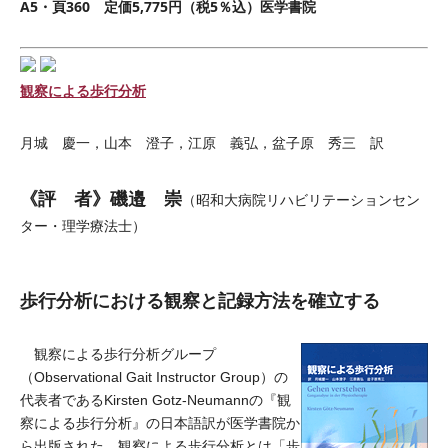
A5・頁360 定価5,775円（税5％込）医学書院
観察による歩行分析
月城 慶一，山本 澄子，江原 義弘，盆子原 秀三 訳
《評 者》磯邉 崇
（昭和大病院リハビリテーションセン
ター・理学療法士）
歩行分析における観察と記録方法を確立する
観察による歩行分析グループ
（Observational Gait Instructor Group）の
代表者であるKirsten Gotz-Neumannの『観
察による歩行分析』の日本語訳が医学書院か
ら出版された。観察による歩行分析とは「歩