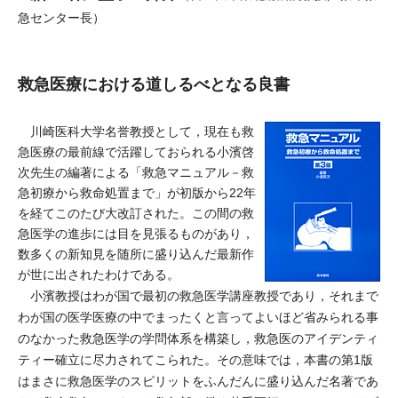
急センター長）
救急医療における道しるべとなる良書
川崎医科大学名誉教授として，現在も救
急医療の最前線で活躍しておられる小濱啓
次先生の編著による「救急マニュアル－救
急初療から救命処置まで」が初版から22年
を経てこのたび大改訂された。この間の救
急医学の進歩には目を見張るものがあり，
数多くの新知見を随所に盛り込んだ最新作
が世に出されたわけである。
小濱教授はわが国で最初の救急医学講座教授であり，それまで
わが国の医学医療の中でまったくと言ってよいほど省みられる事
のなかった救急医学の学問体系を構築し，救急医のアイデンティ
ティー確立に尽力されてこられた。その意味では，本書の第1版
はまさに救急医学のスピリットをふんだんに盛り込んだ名著であ