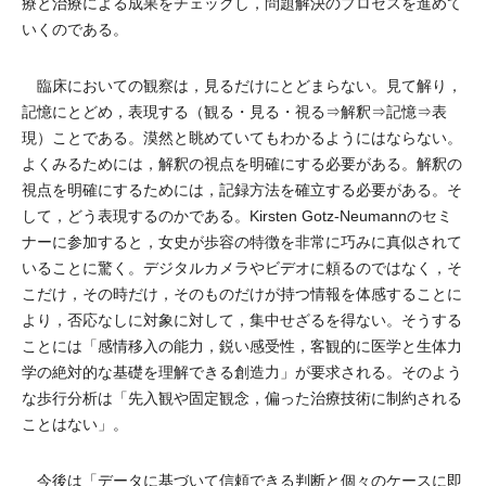
療と治療による成果をチェックし，問題解決のプロセスを進めて
いくのである。
臨床においての観察は，見るだけにとどまらない。見て解り，
記憶にとどめ，表現する（観る・見る・視る⇒解釈⇒記憶⇒表
現）ことである。漠然と眺めていてもわかるようにはならない。
よくみるためには，解釈の視点を明確にする必要がある。解釈の
視点を明確にするためには，記録方法を確立する必要がある。そ
して，どう表現するのかである。Kirsten Gotz-Neumannのセミ
ナーに参加すると，女史が歩容の特徴を非常に巧みに真似されて
いることに驚く。デジタルカメラやビデオに頼るのではなく，そ
こだけ，その時だけ，そのものだけが持つ情報を体感することに
より，否応なしに対象に対して，集中せざるを得ない。そうする
ことには「感情移入の能力，鋭い感受性，客観的に医学と生体力
学の絶対的な基礎を理解できる創造力」が要求される。そのよう
な歩行分析は「先入観や固定観念，偏った治療技術に制約される
ことはない」。
今後は「データに基づいて信頼できる判断と個々のケースに即