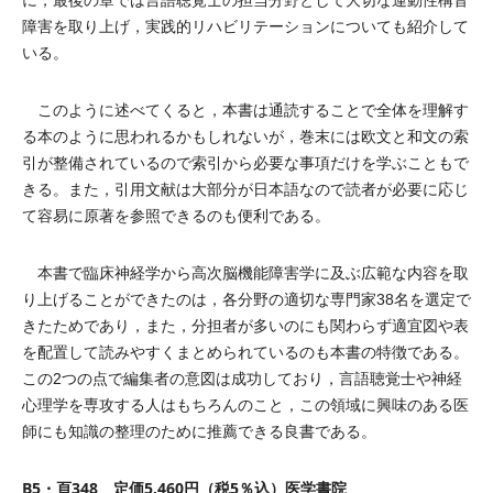
に，最後の章では言語聴覚士の担当分野として大切な運動性構音
障害を取り上げ，実践的リハビリテーションについても紹介して
いる。
このように述べてくると，本書は通読することで全体を理解す
る本のように思われるかもしれないが，巻末には欧文と和文の索
引が整備されているので索引から必要な事項だけを学ぶこともで
きる。また，引用文献は大部分が日本語なので読者が必要に応じ
て容易に原著を参照できるのも便利である。
本書で臨床神経学から高次脳機能障害学に及ぶ広範な内容を取
り上げることができたのは，各分野の適切な専門家38名を選定で
きたためであり，また，分担者が多いのにも関わらず適宜図や表
を配置して読みやすくまとめられているのも本書の特徴である。
この2つの点で編集者の意図は成功しており，言語聴覚士や神経
心理学を専攻する人はもちろんのこと，この領域に興味のある医
師にも知識の整理のために推薦できる良書である。
B5・頁348 定価5,460円（税5％込）医学書院