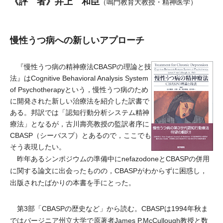
《評 者》井上 和臣
（鳴門教育大教授・精神医学）
慢性うつ病への新しいアプローチ
『慢性うつ病の精神療法CBASPの理論と技
法』はCognitive Behavioral Analysis System
of Psychotherapyという，慢性うつ病のため
に開発された新しい治療法を紹介した訳書で
ある。邦訳では「認知行動分析システム精神
療法」となるが，古川壽亮教授の監訳者序に
CBASP（シーバスプ）とあるので，ここでも
そう表現したい。
昨年あるシンポジウムの準備中にnefazodoneとCBASPの併用
に関する論文に出会ったものの，CBASPがわからずに困惑し，
出版されたばかりの本書を手にとった。
第3部「CBASPの歴史など」から読む。CBASPは1994年秋ま
ではバージニア州立大学で原著者James P.McCullough教授と数