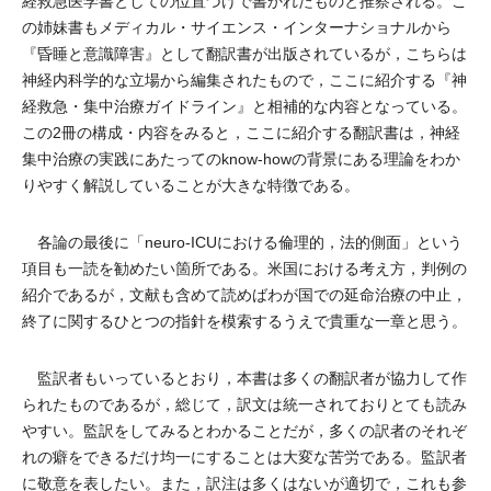
経救急医学書としての位置づけで書かれたものと推察される。こ
の姉妹書もメディカル・サイエンス・インターナショナルから
『昏睡と意識障害』として翻訳書が出版されているが，こちらは
神経内科学的な立場から編集されたもので，ここに紹介する『神
経救急・集中治療ガイドライン』と相補的な内容となっている。
この2冊の構成・内容をみると，ここに紹介する翻訳書は，神経
集中治療の実践にあたってのknow-howの背景にある理論をわか
りやすく解説していることが大きな特徴である。
各論の最後に「neuro-ICUにおける倫理的，法的側面」という
項目も一読を勧めたい箇所である。米国における考え方，判例の
紹介であるが，文献も含めて読めばわが国での延命治療の中止，
終了に関するひとつの指針を模索するうえで貴重な一章と思う。
監訳者もいっているとおり，本書は多くの翻訳者が協力して作
られたものであるが，総じて，訳文は統一されておりとても読み
やすい。監訳をしてみるとわかることだが，多くの訳者のそれぞ
れの癖をできるだけ均一にすることは大変な苦労である。監訳者
に敬意を表したい。また，訳注は多くはないが適切で，これも参