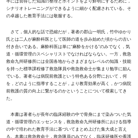
半には習得した知識の整理とポイントをより鮮明にするために，
シナリオトレーニングができるように細かく配慮されている。そ
の卓越した教育手法には敬服する。
さて，個人的な話で恐縮だが，著者の郡山一明氏，竹中ゆかり
氏とは二人が麻酔科医として医師の道を歩み始めた頃からの古い
付き合いである。麻酔科医は単に“麻酔をかける”のみでなく，気
道・循環管理のスペシャリストでなければならない。一方，救急
救命九州研修所には全国各地からさまざまなレベルの知識・技能
を持った標準課程修了救急隊員や救急救命士が集まり勉学に励ん
でいる。著者らは病院前救護という特色ある分野において，何
を，どのように指導することが，より教育効果が高く，かつ病院
前救護の質の向上に繋がるのかということについて模索してき
た。
本書は著者らが長年の臨床経験の中で骨身にまで染みついた気
道・循環管理のエッセンスを，救急救命九州研修所における指導
の中で培われた教育手法に基づいてまとめ上げた集大成と言え
る。本書は救急救命士，救急隊員のみでなく，臨床研修医や看護