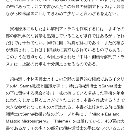
の中にあって，邦文で書かれたこの分野の解剖アトラスは，残念
ながら欧米諸国に比してきわめて少ないと言わざるをえない。
実地臨床に即したよい解剖アトラスを作成するには，まずその
部の解剖学的な背景を熟知していることが条件ではあるが，それ
だけでは十分でない。同時に図，写真が鮮明であり，また的確さ
が要請され，これは手術経験に裏打ちされているものでもある。
このような観点から，今回上梓された『中耳・側頭骨解剖アトラ
ス』は，上記の要求を十分満足させるものである。
須納瀬，小林両博士ともこの分野の世界的な権威であるイタリ
アのM. Sanna教授と面識が深く，特に須納瀬博士はSanna博士
の下に留学する機会があり，彼の持っている卓越した手術を年余
にわたりじかに見ることができたことは，本書を作成するうえで
大きな参考となったものと思われる。本書が上梓される前に須納
瀬博士はSanna教授と彼のグループと共に，『Middle Ear and
Mastoid Microsurgery』（Thieme）を出版している。450頁の大
書であるが，その多くの部分は須納瀬博士の手になっていること