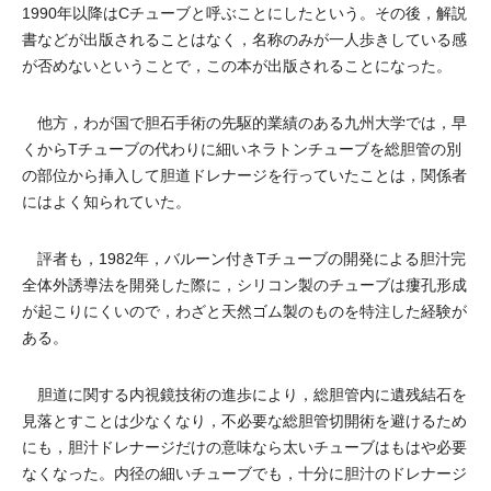
1990年以降はCチューブと呼ぶことにしたという。その後，解説
書などが出版されることはなく，名称のみが一人歩きしている感
が否めないということで，この本が出版されることになった。
他方，わが国で胆石手術の先駆的業績のある九州大学では，早
くからTチューブの代わりに細いネラトンチューブを総胆管の別
の部位から挿入して胆道ドレナージを行っていたことは，関係者
にはよく知られていた。
評者も，1982年，バルーン付きTチューブの開発による胆汁完
全体外誘導法を開発した際に，シリコン製のチューブは瘻孔形成
が起こりにくいので，わざと天然ゴム製のものを特注した経験が
ある。
胆道に関する内視鏡技術の進歩により，総胆管内に遺残結石を
見落とすことは少なくなり，不必要な総胆管切開術を避けるため
にも，胆汁ドレナージだけの意味なら太いチューブはもはや必要
なくなった。内径の細いチューブでも，十分に胆汁のドレナージ