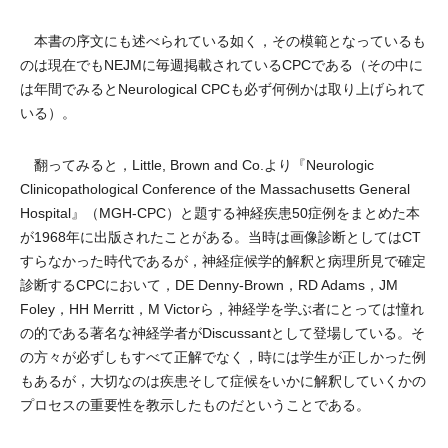
本書の序文にも述べられている如く，その模範となっているも
のは現在でもNEJMに毎週掲載されているCPCである（その中に
は年間でみるとNeurological CPCも必ず何例かは取り上げられて
いる）。
翻ってみると，Little, Brown and Co.より『Neurologic
Clinicopathological Conference of the Massachusetts General
Hospital』（MGH-CPC）と題する神経疾患50症例をまとめた本
が1968年に出版されたことがある。当時は画像診断としてはCT
すらなかった時代であるが，神経症候学的解釈と病理所見で確定
診断するCPCにおいて，DE Denny-Brown，RD Adams，JM
Foley，HH Merritt，M Victorら，神経学を学ぶ者にとっては憧れ
の的である著名な神経学者がDiscussantとして登場している。そ
の方々が必ずしもすべて正解でなく，時には学生が正しかった例
もあるが，大切なのは疾患そして症候をいかに解釈していくかの
プロセスの重要性を教示したものだということである。