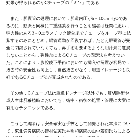
効果が得られるのがCチューブの「ミソ」である。
また，胆嚢管の処理において，胆道内圧が5－10cm H
Oであ
2
るのに，動脈と同様に二重結紮を行うことを編者は疑問に思い，
弾力性のある3－0エラスチック縫合糸でチューブをループ型に結
紮するのみにとどめ，腸管運動が回復すれば，たとえ胆嚢管が完
全に閉鎖されていなくても，再手術を要するような胆汁漏に進展
しないことから，弾性糸によるCチューブの固定法を考えつい
た。これにより，腹腔鏡下手術においても挿入や留置が容易で，
抜去時の安全性も向上し，自然抜去がなく，胆道ドレナージも良
好であるCチューブ法が完成されたのである。
その他，Cチューブ法は胆道ドレナージ以外でも，肝切除術や
成人生体肝移植時においても，術中・術後の処置・管理に大変に
有用なテクニックである。
こうして編者は，安全確実な手技として開発された本法につい
て，東北労災病院の徳村弘実氏や明和病院の山中若樹氏らによる