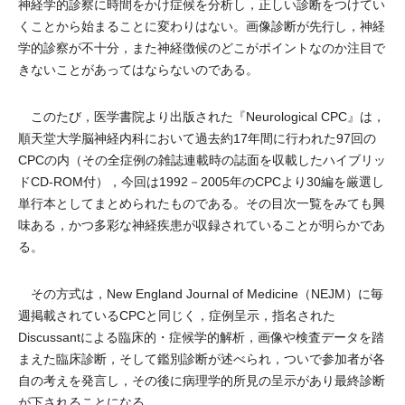
神経学的診察に時間をかけ症候を分析し，正しい診断をつけてい
くことから始まることに変わりはない。画像診断が先行し，神経
学的診察が不十分，また神経徴候のどこがポイントなのか注目で
きないことがあってはならないのである。
このたび，医学書院より出版された『Neurological CPC』は，
順天堂大学脳神経内科において過去約17年間に行われた97回の
CPCの内（その全症例の雑誌連載時の誌面を収載したハイブリッ
ドCD-ROM付），今回は1992－2005年のCPCより30編を厳選し
単行本としてまとめられたものである。その目次一覧をみても興
味ある，かつ多彩な神経疾患が収録されていることが明らかであ
る。
その方式は，New England Journal of Medicine（NEJM）に毎
週掲載されているCPCと同じく，症例呈示，指名された
Discussantによる臨床的・症候学的解析，画像や検査データを踏
まえた臨床診断，そして鑑別診断が述べられ，ついで参加者が各
自の考えを発言し，その後に病理学的所見の呈示があり最終診断
が下されることになる。