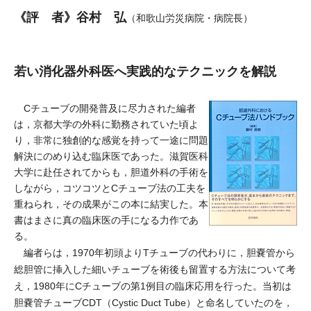
《評 者》谷村 弘
（和歌山労災病院・病院長）
若い消化器外科医へ実践的なテクニックを解説
Cチューブの開発普及に尽力された編者
は，京都大学の外科に勤務されていた頃よ
り，非常に独創的な感覚を持って一途に問題
解決にのめり込む臨床医であった。滋賀医科
大学に赴任されてからも，胆道外科の手術を
しながら，コツコツとCチューブ法の工夫を
重ねられ，その成果がこの本に結実した。本
書はまさに真の臨床医の手になる力作であ
る。
編者らは，1970年初頭よりTチューブの代わりに，胆嚢管から
総胆管に挿入した細いチューブを術後も留置する方法について考
え，1980年にCチューブの第1例目の臨床応用を行った。当初は
胆嚢管チューブCDT（Cystic Duct Tube）と命名していたのを，