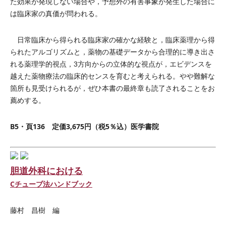
た効果が発現しない場合や，予想外の有害事象が発生した場合に
は臨床家の真価が問われる。
日常臨床から得られる臨床家の確かな経験と，臨床薬理から得
られたアルゴリズムと，薬物の基礎データから合理的に導き出さ
れる薬理学的視点，3方向からの立体的な視点が，エビデンスを
越えた薬物療法の臨床的センスを育むと考えられる。やや難解な
箇所も見受けられるが，ぜひ本書の最終章も読了されることをお
薦めする。
B5・頁136 定価3,675円（税5％込）医学書院
胆道外科における
Cチューブ法ハンドブック
藤村 昌樹 編