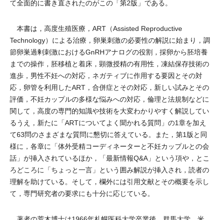
て全面的に書き直されたのがこの「第2版」である。
本書は，高度生殖医療，ART（Assisted Reproductive
Technology）による治療，卵巣刺激の必要性の解説に始まり，調
節卵巣過剰刺激におけるGnRHアナログの役割，採卵から胚培養
までの操作，胚移植と着床，顕微授精の有用性，凍結保存技術の
進歩，男性不妊への対応，ネガティブに作用する要因とその対
応，卵管を利用したART，合併症とその対応，新しい試みとその
評価，不妊カップルの多様な悩みへの対応，倫理と法規制などに
関して，高度の専門的知識や技術を大変わかりやすく解説してい
るうえ，新たに「ARTについてよく聞かれる質問」の1章を加え
て63問のさまざまな質問に懇切に答えている。また，第1版と同
様に，各章に「体外受精コーディネーターと不妊カップルとの会
話」が挿入されているほか，「最新情報Q&A」という項や，とこ
ろどころに「ちょっと一言」という囲み解説が挿入され，読者の
理解を助けている。そして，欄外には引用文献とその概要を示し
て，専門研究者の要求にも十分に応じている。
著者の荒木博士は1966年札幌医科大学卒業後，群馬大学，米