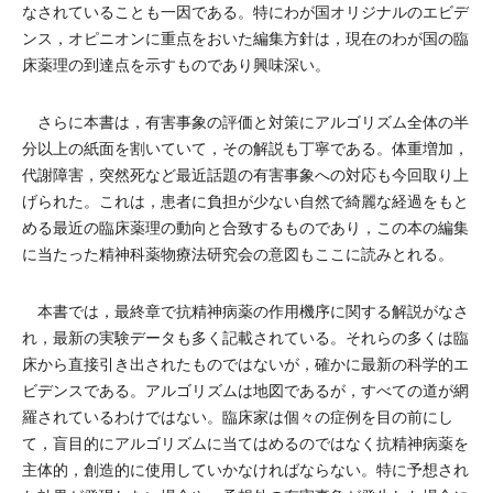
なされていることも一因である。特にわが国オリジナルのエビデ
ンス，オピニオンに重点をおいた編集方針は，現在のわが国の臨
床薬理の到達点を示すものであり興味深い。
さらに本書は，有害事象の評価と対策にアルゴリズム全体の半
分以上の紙面を割いていて，その解説も丁寧である。体重増加，
代謝障害，突然死など最近話題の有害事象への対応も今回取り上
げられた。これは，患者に負担が少ない自然で綺麗な経過をもと
める最近の臨床薬理の動向と合致するものであり，この本の編集
に当たった精神科薬物療法研究会の意図もここに読みとれる。
本書では，最終章で抗精神病薬の作用機序に関する解説がなさ
れ，最新の実験データも多く記載されている。それらの多くは臨
床から直接引き出されたものではないが，確かに最新の科学的エ
ビデンスである。アルゴリズムは地図であるが，すべての道が網
羅されているわけではない。臨床家は個々の症例を目の前にし
て，盲目的にアルゴリズムに当てはめるのではなく抗精神病薬を
主体的，創造的に使用していかなければならない。特に予想され