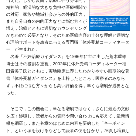
与えた。しかし反面，治療に伴う身体的，
精神的，経済的な大きな負担や医療機関で
の対応，家族や地域社会からの外的圧力，
また自分自身の内的圧力などに悩む方々が
増え，治療とともに適切なカウンセリング
がきわめて必要となり，そのため医療内容の十分な理解と適切な
心理的サポートを患者に与える専門職「体外受精コーディネータ
ー」が生まれた。
名著『不妊治療ガイダンス』を1996年に世に出した荒木重雄
博士はその役割を重視，2002年に体外受精コーディネーター福
田貴美子氏とともに，実地臨床に即したわかりやすい画期的な著
書『体外受精ガイダンス』を上梓したところ，医療者のみなら
ず，不妊に悩む方々からも高い評価を得，早くも増刷が必要とな
った。
そこで，この機会に，単なる増刷ではなく，さらに最近の文献
を広く渉猟し，読者からの質問や問い合わせにも応えて，最新情
報を網羅し，また各章のはじめに内容を要約した「キーポイン
ト」という項を設けるなどして読者の便をはかり，76頁も増頁し