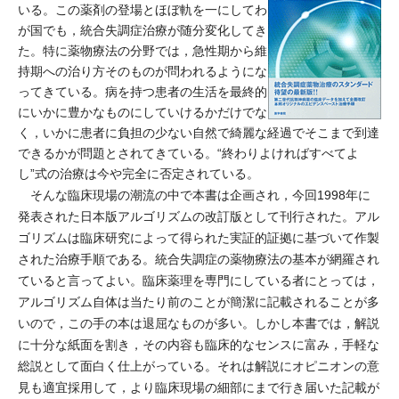
いる。この薬剤の登場とほぼ軌を一にしてわ
が国でも，統合失調症治療が随分変化してき
た。特に薬物療法の分野では，急性期から維
持期への治り方そのものが問われるようにな
ってきている。病を持つ患者の生活を最終的
にいかに豊かなものにしていけるかだけでな
く，いかに患者に負担の少ない自然で綺麗な経過でそこまで到達
できるかが問題とされてきている。“終わりよければすべてよ
し”式の治療は今や完全に否定されている。
そんな臨床現場の潮流の中で本書は企画され，今回1998年に
発表された日本版アルゴリズムの改訂版として刊行された。アル
ゴリズムは臨床研究によって得られた実証的証拠に基づいて作製
された治療手順である。統合失調症の薬物療法の基本が網羅され
ていると言ってよい。臨床薬理を専門にしている者にとっては，
アルゴリズム自体は当たり前のことが簡潔に記載されることが多
いので，この手の本は退屈なものが多い。しかし本書では，解説
に十分な紙面を割き，その内容も臨床的なセンスに富み，手軽な
総説として面白く仕上がっている。それは解説にオピニオンの意
見も適宜採用して，より臨床現場の細部にまで行き届いた記載が