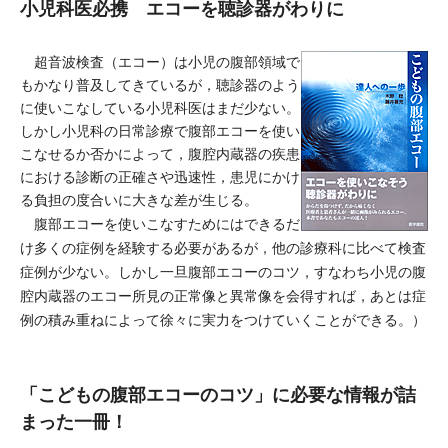
小児科医必携 エコーを聴診器がわりに
超音波検査（エコー）は小児の腹部領域で
もかなり普及してきているが，聴診器のよう
に使いこなしている小児科医はまだ少ない。
しかし小児科の日常診療で腹部エコーを使い
こなせるか否かによって，腹腔内蔵器の疾患
における診断の正確さや迅速性，患児にかけ
る負担の度合いに大きな差が生じる。
腹部エコーを使いこなすためにはできるだ
け多くの症例を経験する必要があるが，他の診療科に比べて検査
症例が少ない。しかし一旦腹部エコーのコツ，すなわち小児の腹
腔内蔵器のエコー所見の正常像と異常像を会得すれば，あとは症
例の積み重ねによって徐々に実力をつけていくことができる。）
「こどもの腹部エコーのコツ」に必要な情報が詰
まった一冊！