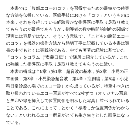
本書では「腹部エコーのコツ」を習得するための最短かつ確実
な方法を伝授している。医療手技における「コツ」というものは
本来，それを会得している経験豊かな指導医に手取り足取り教え
てもらうのが最善であろうが，指導者の数や時間的制約の関係で
現実には容易ではない。そういう意味で，「こどもの腹部エコー
のコツ」を機器の操作方法から懇切丁寧に記載している本書は類
書の中でもとくに実践的である。中でも著著の経験に基づいた
「コツ」をコラム（“奥義口伝”）で随所に紹介しているが，これ
は熟練した指導医に手取り足取り教えてもらうのに近い。
本書の構成は全5章（第1章：超音波の基本，第2章：小児の正
常画像，第3章：小児緊急超音波，第4章：症例編，第5編：小児
科日常診療の場でのエコー診）から成っているが，特筆すべきは
取り扱われているエコー写真がすべて2枚ずつ（オリジナル写真
と矢印や線を挿入して位置関係を明示した写真）並べられている
ことである。これによって，とかく「検者しか位置関係がわから
ない」といわれるエコー所見がとても生き生きとした画像になっ
ている。