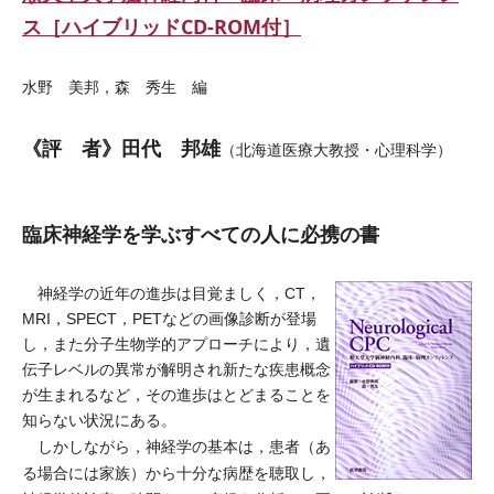
ス［ハイブリッドCD-ROM付］
水野 美邦，森 秀生 編
《評 者》田代 邦雄
（北海道医療大教授・心理科学）
臨床神経学を学ぶすべての人に必携の書
神経学の近年の進歩は目覚ましく，CT，
MRI，SPECT，PETなどの画像診断が登場
し，また分子生物学的アプローチにより，遺
伝子レベルの異常が解明され新たな疾患概念
が生まれるなど，その進歩はとどまることを
知らない状況にある。
しかしながら，神経学の基本は，患者（あ
る場合には家族）から十分な病歴を聴取し，