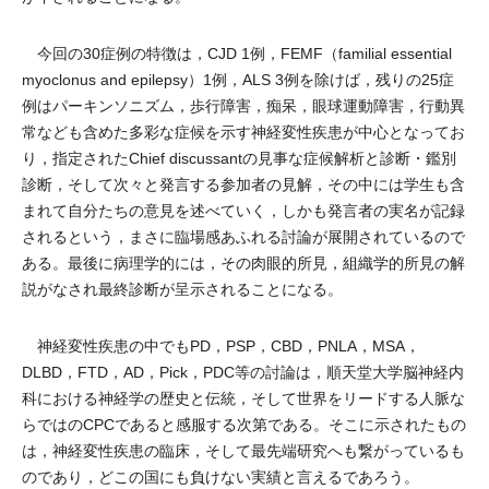
今回の30症例の特徴は，CJD 1例，FEMF（familial essential
myoclonus and epilepsy）1例，ALS 3例を除けば，残りの25症
例はパーキンソニズム，歩行障害，痴呆，眼球運動障害，行動異
常なども含めた多彩な症候を示す神経変性疾患が中心となってお
り，指定されたChief discussantの見事な症候解析と診断・鑑別
診断，そして次々と発言する参加者の見解，その中には学生も含
まれて自分たちの意見を述べていく，しかも発言者の実名が記録
されるという，まさに臨場感あふれる討論が展開されているので
ある。最後に病理学的には，その肉眼的所見，組織学的所見の解
説がなされ最終診断が呈示されることになる。
神経変性疾患の中でもPD，PSP，CBD，PNLA，MSA，
DLBD，FTD，AD，Pick，PDC等の討論は，順天堂大学脳神経内
科における神経学の歴史と伝統，そして世界をリードする人脈な
らではのCPCであると感服する次第である。そこに示されたもの
は，神経変性疾患の臨床，そして最先端研究へも繋がっているも
のであり，どこの国にも負けない実績と言えるであろう。