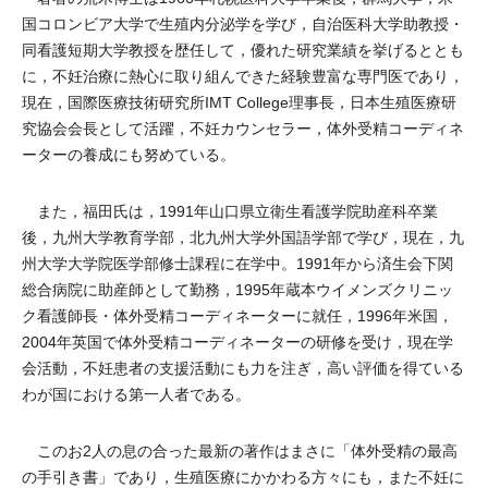
国コロンビア大学で生殖内分泌学を学び，自治医科大学助教授・
同看護短期大学教授を歴任して，優れた研究業績を挙げるととも
に，不妊治療に熱心に取り組んできた経験豊富な専門医であり，
現在，国際医療技術研究所IMT College理事長，日本生殖医療研
究協会会長として活躍，不妊カウンセラー，体外受精コーディネ
ーターの養成にも努めている。
また，福田氏は，1991年山口県立衛生看護学院助産科卒業
後，九州大学教育学部，北九州大学外国語学部で学び，現在，九
州大学大学院医学部修士課程に在学中。1991年から済生会下関
総合病院に助産師として勤務，1995年蔵本ウイメンズクリニッ
ク看護師長・体外受精コーディネーターに就任，1996年米国，
2004年英国で体外受精コーディネーターの研修を受け，現在学
会活動，不妊患者の支援活動にも力を注ぎ，高い評価を得ている
わが国における第一人者である。
このお2人の息の合った最新の著作はまさに「体外受精の最高
の手引き書」であり，生殖医療にかかわる方々にも，また不妊に