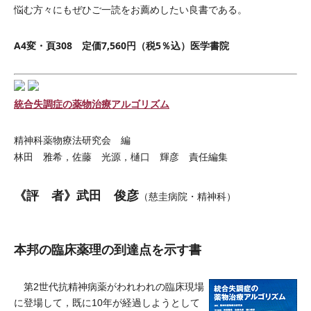
悩む方々にもぜひご一読をお薦めしたい良書である。
A4変・頁308 定価7,560円（税5％込）医学書院
統合失調症の薬物治療アルゴリズム
精神科薬物療法研究会 編
林田 雅希，佐藤 光源，樋口 輝彦 責任編集
《評 者》武田 俊彦
（慈圭病院・精神科）
本邦の臨床薬理の到達点を示す書
第2世代抗精神病薬がわれわれの臨床現場
に登場して，既に10年が経過しようとして