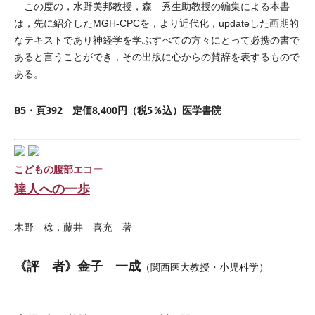
この度の，水野美邦教授，森 秀生助教授の編集による本書
は，先に紹介したMGH-CPCを，より近代化，updateした画期的
なテキストであり神経学を学ぶすべての方々にとって必携の書で
あると言うことができ，その出版に心からの賛辞を表するもので
ある。
B5・頁392 定価8,400円（税5％込）医学書院
こどもの腹部エコー
達人への一歩
木野 稔，藤井 喜充 著
《評 者》金子 一成
（関西医大教授・小児科学）