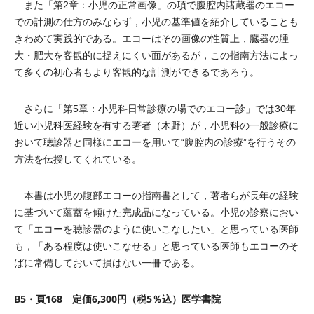
また「第2章：小児の正常画像」の項で腹腔内諸蔵器のエコー
での計測の仕方のみならず，小児の基準値を紹介していることも
きわめて実践的である。エコーはその画像の性質上，臓器の腫
大・肥大を客観的に捉えにくい面があるが，この指南方法によっ
て多くの初心者もより客観的な計測ができるであろう。
さらに「第5章：小児科日常診療の場でのエコー診」では30年
近い小児科医経験を有する著者（木野）が，小児科の一般診療に
おいて聴診器と同様にエコーを用いて“腹腔内の診療”を行うその
方法を伝授してくれている。
本書は小児の腹部エコーの指南書として，著者らが長年の経験
に基づいて蘊蓄を傾けた完成品になっている。小児の診察におい
て「エコーを聴診器のように使いこなしたい」と思っている医師
も，「ある程度は使いこなせる」と思っている医師もエコーのそ
ばに常備しておいて損はない一冊である。
B5・頁168 定価6,300円（税5％込）医学書院