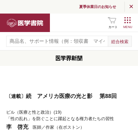
夏季休業日のお知らせ
医学書院
カート
続 アメリカ医療の光と影 第88回
〔連載〕
ピル（医療と性と政治）(19)
「性の乱れ」を防ぐことに躍起となる権力者たちの習性
李 啓充
医師／作家（在ボストン）