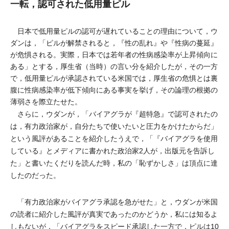
一転，認可された低用量ピル
日本で低用量ピルの認可が遅れていることの理由について，ウ
ダンは，「ピルが解禁されると，『性の乱れ』や『性病の蔓延』
が危惧される。実際，日本では若年者の性病感染率が上昇傾向に
ある」とする，厚生省（当時）の言い分を紹介したが，その一方
で，低用量ピルが承認されている米国では，厚生省の危惧とは裏
腹に性病感染率が低下傾向にある事実を挙げ，その論理の根拠の
薄弱さを際立たせた。
さらに，ウダンが，「バイアグラが『超特急』で認可されたの
は，有力政治家が，自分たちで使いたいと圧力をかけたからだ」
という風評があることを紹介したうえで，「『バイアグラを使用
している』とメディアに書かれた政治家2人が，出版元を告訴し
た」と書いたくだりを読んだ時，私の「恥ずかしさ」は頂点に達
したのだった。
「有力政治家がバイアグラ承認を急がせた」と，ウダンが米国
の読者に紹介した風評が真実であったのかどうか，私には知るよ
しもないが，「バイアグラをスピード承認した一方で，ピルは10