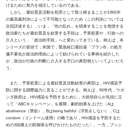
げるために努力を傾注しているのである。
しかし，避妊普及活動を犯罪として取り締まることが1965年
の最高裁判決によって不可能となったため（この判決については
次回詳述する），いま，「性の乱れ」を招来することを危惧する
政治家たちが避妊普及を妨害する手段は，予算処置や，行政への
介入という，「政治的手段」へと変わってきている。例えば，本
シリーズの冒頭で，米国で，緊急経口避妊薬「プランB」の処方
箋不要化が政治的理由によって妨げられている事例を紹介した
が，政治が行政の判断に介入する手口の典型例といってよいだろ
う。
また，予算処置による避妊普及活動妨害の典型は，HIV感染予
防に関する国際協力に見ることができる。例えば，90年代，ウガ
ンダ政府は，HIV感染を予防するために，大統領自らが先頭に立
って「ABCキャンペーン」を展開，劇的効果を上げた〔Aは
abstinence（禁欲），Bはbeing faithful（浮気をしない），Cは
condom（コンドーム使用）の略であり，HIV感染を予防するた
めの3段構えの防御策を呼びかけたものだった〕。一方，ブッシ