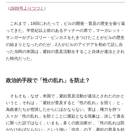
（
2689号よりつづく
）
これまで，18回にわたって，ピルの開発・普及の歴史を振り返
ってきた。半世紀以上前のあるディナーの席で，マーガレット・
サンガーがグレゴリー・ピンカスをたきつけたことがピルの歴史
の始まりとなったのだが，2人がピルのアイデアを初めて話し合
った当時の米国は，避妊の普及活動をすること自体が違法とされ
た時代だった。
政治的手段で「性の乱れ」を防止？
そもそも，なぜ，米国で，避妊普及活動が違法とされたのかと
いうと，それは，「避妊が普及すると『性の乱れ』を招く」と，
為政者たちが危惧したからにほかならない。実は，権力を持つ
人々が「性の乱れ」を防ぐことに躍起となる現象は，決して過去
に限った話ではなく，いまも，多くの政治家が，「性の乱れは防
がなければならない」という強い「信念」の下，避妊の普及を妨