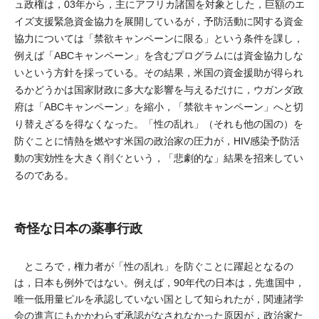
ュ政権は，03年から，主にアフリカ諸国を対象とした，巨額のエ
イズ支援緊急資金協力を展開しているが，予防活動に関する資金
協力については「禁欲キャンペーンに限る」という条件を課し，
例えば「ABCキャンペーン」を含むプログラムには資金協力しな
いという方針を採っている。その結果，米国の資金援助が得られ
るかどうかは国家財政に多大な影響を与えるだけに，ウガンダ政
府は「ABCキャンペーン」を縮小，「禁欲キャンペーン」へと切
り替えざるを得なくなった。「性の乱れ」（それも他の国の）を
防ぐことに情熱を燃やす米国の政治家の圧力が，HIV感染予防活
動の実効性を大きく削ぐという，「悲劇的な」結果を招来してい
るのである。
奇怪な日本の薬事行政
ところで，権力者が「性の乱れ」を防ぐことに躍起となるの
は，日本も例外ではない。例えば，90年代の日本は，先進国中，
唯一低用量ピルを承認していない国として知られたが，関連諸学
会の進言にもかかわらず承認がなされなかった原因が，政治家た