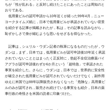
ちが「性が乱れる」と反対し続けたことにあったことは周知のと
おりである。
低用量ピルの認可申請から10年近くが経った99年4月，ニュー
ヨークタイムズ紙に，日本で低用量ピルが承認されていない背景
を紹介する記事が掲載されたが，私は，その記事を読みながら，
恥ずかしさで身が縮むような思いをせざるを得なかった。
記事は，シェリル・ウダン記者の執筆になるものだったが，ウ
ダンは，まず，日本では，低用量ピルが認可申請後10年近く承認
されていないこととはまったく正反対に，勃起不全症治療薬バイ
アグラが認可申請後わずか6か月という「超特急」で承認された
事実を紹介した。さらに，ウダンは，日本では，世界的に安全性
が確立された低用量ピルが認可されていないだけでなく，副作用
ゆえに米国では88年以降販売されなくなった「危険な」高用量ピ
ルのみが認可され，販売され続けている事実をも紹介，日本の薬
事行政の奇怪さを米国の読者に印象づけた。