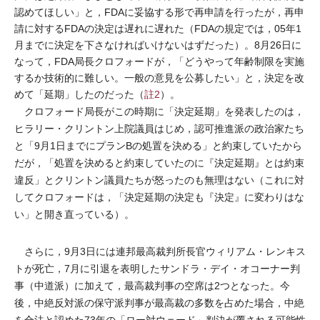
認めてほしい」と，FDAに妥協する形で再申請を行ったが，再申
請に対するFDAの決定は遅れに遅れた（FDAの規定では，05年1
月までに決定を下さなければいけないはずだった）。8月26日に
なって，FDA局長クロフォードが，「どうやって年齢制限を実施
するか技術的に難しい。一般の意見を公募したい」と，決定を改
めて「延期」したのだった（
註2
）。
クロフォード局長がこの時期に「決定延期」を発表したのは，
ヒラリー・クリントン上院議員はじめ，認可推進派の政治家たち
と「9月1日までにプランBの処置を決める」と約束していたから
だが，「処置を決めると約束していたのに『決定延期』とは約束
違反」とクリントン議員たちが怒ったのも無理はない（これに対
してクロフォードは，「決定延期の決定も『決定』に変わりはな
い」と開き直っている）。
さらに，9月3日には連邦最高裁判所長官ウィリアム・レンキス
トが死亡，7月に引退を表明したサンドラ・デイ・オコーナー判
事（中道派）に加えて，最高裁判事の空席は2つとなった。今
後，中絶反対派の保守派判事が最高裁の多数を占めた場合，中絶