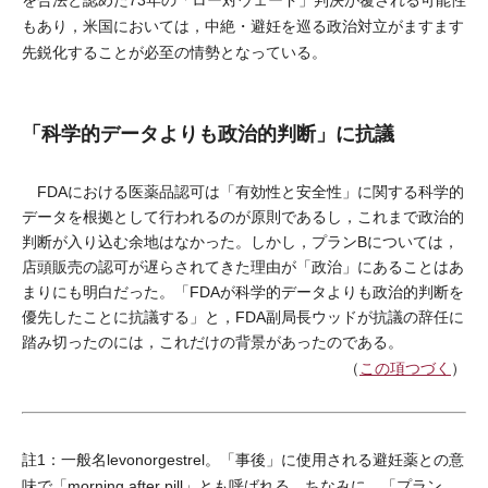
を合法と認めた73年の「ロー対ウェード」判決が覆される可能性
もあり，米国においては，中絶・避妊を巡る政治対立がますます
先鋭化することが必至の情勢となっている。
「科学的データよりも政治的判断」に抗議
FDAにおける医薬品認可は「有効性と安全性」に関する科学的
データを根拠として行われるのが原則であるし，これまで政治的
判断が入り込む余地はなかった。しかし，プランBについては，
店頭販売の認可が遅らされてきた理由が「政治」にあることはあ
まりにも明白だった。「FDAが科学的データよりも政治的判断を
優先したことに抗議する」と，FDA副局長ウッドが抗議の辞任に
踏み切ったのには，これだけの背景があったのである。
（
この項つづく
）
註1：一般名levonorgestrel。「事後」に使用される避妊薬との意
味で「morning after pill」とも呼ばれる。ちなみに，「プラン