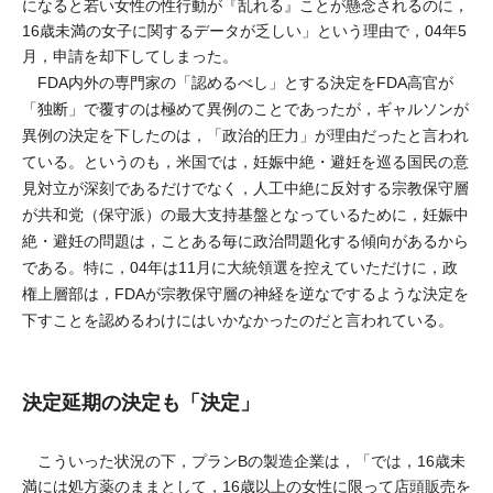
になると若い女性の性行動が『乱れる』ことが懸念されるのに，
16歳未満の女子に関するデータが乏しい」という理由で，04年5
月，申請を却下してしまった。
FDA内外の専門家の「認めるべし」とする決定をFDA高官が
「独断」で覆すのは極めて異例のことであったが，ギャルソンが
異例の決定を下したのは，「政治的圧力」が理由だったと言われ
ている。というのも，米国では，妊娠中絶・避妊を巡る国民の意
見対立が深刻であるだけでなく，人工中絶に反対する宗教保守層
が共和党（保守派）の最大支持基盤となっているために，妊娠中
絶・避妊の問題は，ことある毎に政治問題化する傾向があるから
である。特に，04年は11月に大統領選を控えていただけに，政
権上層部は，FDAが宗教保守層の神経を逆なでするような決定を
下すことを認めるわけにはいかなかったのだと言われている。
決定延期の決定も「決定」
こういった状況の下，プランBの製造企業は，「では，16歳未
満には処方薬のままとして，16歳以上の女性に限って店頭販売を