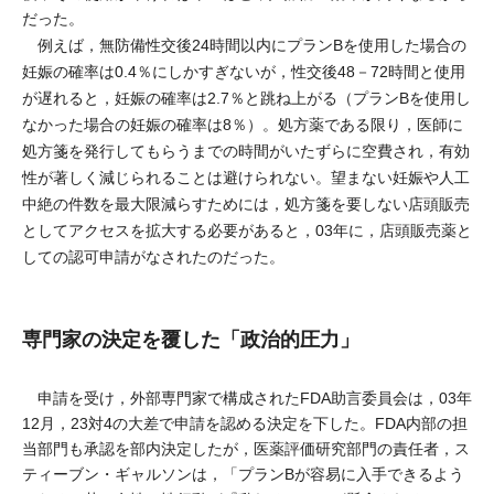
だった。
例えば，無防備性交後24時間以内にプランBを使用した場合の
妊娠の確率は0.4％にしかすぎないが，性交後48－72時間と使用
が遅れると，妊娠の確率は2.7％と跳ね上がる（プランBを使用し
なかった場合の妊娠の確率は8％）。処方薬である限り，医師に
処方箋を発行してもらうまでの時間がいたずらに空費され，有効
性が著しく減じられることは避けられない。望まない妊娠や人工
中絶の件数を最大限減らすためには，処方箋を要しない店頭販売
としてアクセスを拡大する必要があると，03年に，店頭販売薬と
しての認可申請がなされたのだった。
専門家の決定を覆した「政治的圧力」
申請を受け，外部専門家で構成されたFDA助言委員会は，03年
12月，23対4の大差で申請を認める決定を下した。FDA内部の担
当部門も承認を部内決定したが，医薬評価研究部門の責任者，ス
ティーブン・ギャルソンは，「プランBが容易に入手できるよう