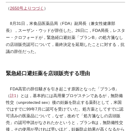
（
2650号よりつづく
）
8月31日，米食品医薬品局（FDA）副局長（兼女性健康部
長），スーザン・ウッドが辞任した。26日に，FDA局長，レスタ
ー・クロフォードが，緊急経口避妊薬「プランB」の処方箋なし
の店頭販売認可について，最終決定を延期したことに対する，抗
議の辞任だった。
緊急経口避妊薬を店頭販売する理由
FDA高官の辞任騒ぎを引き起こす原因となった「プランB」
（
註1
）とは，基本的には高用量プロゲスチンであるが，無防備
性交（unprotected sex）後の妊娠を防止する薬剤として，米国
ではすでに99年7月に認可を受けていた。処方薬としてすでに認
可済みの医薬品について，なぜ，改めて「処方箋なしの店頭販
売」の認可申請がなされたかというと，プランBは，無防備性交
後，その使用が早ければ早いほど，妊娠防止効果が高くなるから