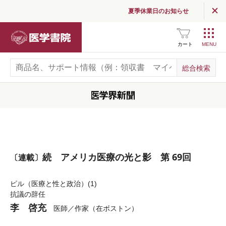
夏季休業日のお知らせ
医学書院
カート
続 アメリカ医療の光と影 第 69回
〔連載〕
ピル（医療と性と政治）(1)
抗議の辞任
李 啓充
医師／作家（在ボストン）