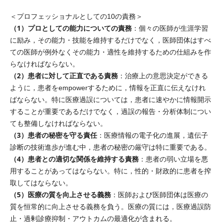
＜プロフェッショナルとしての10の責務＞
（1）プロとしての能力についての責務
：個々の医師が生涯学習
に励み，その能力・技能を維持するだけでなく，医師団体はすべ
ての医師が例外なくその能力・適性を維持するための仕組みを作
らなければならない。
（2）患者に対して正直である責務
：治療上の意思決定ができる
ように，患者をempowerするために，情報を正直に伝えなけれ
ばならない。特に医療過誤については，患者に速やかに情報開示
することが重要であるだけでなく，過誤の報告・分析体制につい
ても整備しなければならない。
（3）患者の秘密を守る責任
：医療情報の電子化の進展，遺伝子
診断の技術進歩が進む中，患者の秘密の厳守は特に重要である。
（4）患者との適切な関係を維持する責務
：患者の弱い立場を悪
用することがあってはならない。特に，性的・財政的に患者を搾
取してはならない。
（5）医療の質を向上させる義務
：医師および医師団体は医療の
質を恒常的に向上させる義務を負う。医療の質には，医療過誤防
止・過剰診療抑制・アウトカムの最適化が含まれる。