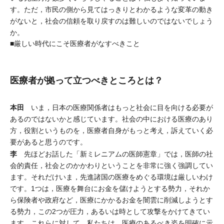
す。ただ，市民の側から見てはっきりとわかるような変革の動き
がないと，社会の信頼を取り戻すのは難しいのではないでしょう
か。
■厳しい時代にこそ医療者がなすべきこと
医療者が拠って立つべきところとは？
本田
いま，日本の医療関係者はもっと社会に目を向ける必要が
あるのではないかと感じています。社会の中における医療のあり
方，役割というものを，医療者自身がもっと考え，訴えていく必
要があると思うのです。
李
先ほどお話した「新ミレニアムの医師憲章」では，医師の社
会的責任，社会とのかかわりということを非常に強く強調してい
ます。それだけいま，先進諸国の医療をめぐる環境は厳しいわけ
です。1つは，医療を舞台にお金を儲けようとする勢力，それか
ら保険者や政府など，医療にかかるお金を闇雲に削減しようとす
る勢力，この2つが圧力，あるいは時として攻撃をかけてきてい
ます。これらに対して，私たちは，医療のあるべき姿を明確に示