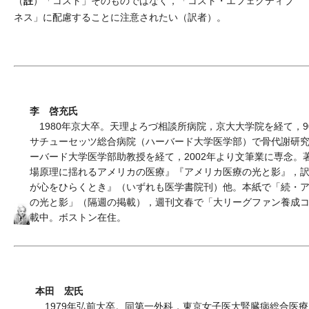
註
（
）「コスト」そのものではなく，「コスト・エフェクティブ
ネス」に配慮することに注意されたい（訳者）。
李 啓充氏
1980年京大卒。天理よろづ相談所病院，京大大学院を経て，9
サチューセッツ総合病院（ハーバード大学医学部）で骨代謝研
ーバード大学医学部助教授を経て，2002年より文筆業に専念。
場原理に揺れるアメリカの医療』『アメリカ医療の光と影』，
が心をひらくとき』（いずれも医学書院刊）他。本紙で「続・
の光と影」（隔週の掲載），週刊文春で「大リーグファン養成
載中。ボストン在住。
本田 宏氏
1979年弘前大卒。同第一外科，東京女子医大腎臓病総合医