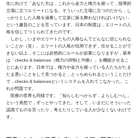
生に向けて「あなた方は，これから金力と権力を握って，指導的
立場に立つエリートになる。そういった立場に立つのだから，し
っかりとした人格を涵養して立派に振る舞わなければいけない」
という趣旨のことを言っています。日本の制度は，エリートの人
格を信じてつくられてきたのです。
しかし，いまやエリートたちの人格なんてどんなに信じられな
いことか（笑）。エリートの人格が信用できず，任せることがで
きない以上，そこには必然的にルールが必要になりますが，基本
は「checks & balances（権力の抑制と均衡）」を機能させるこ
とにあります。日本では，権力や金力を握っている人たちがたま
たま悪いことをして見つかると，とっちめられるということだけ
で，checks & balancesというシステムを入れてこなかった。こ
れが問題です。
医療の世界も同様です。「知らしむべからず，よらしむべし」
という発想で，ずっとやってきた。そして，いまだにそういった
認識でものを言ったり，考えたりしている人が少なくないわけで
す。