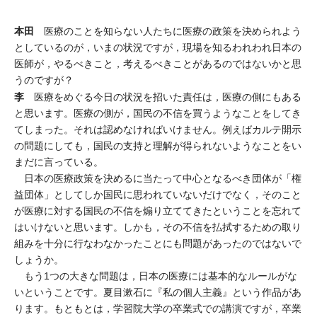
本田
医療のことを知らない人たちに医療の政策を決められよう
としているのが，いまの状況ですが，現場を知るわれわれ日本の
医師が，やるべきこと，考えるべきことがあるのではないかと思
うのですが？
李
医療をめぐる今日の状況を招いた責任は，医療の側にもある
と思います。医療の側が，国民の不信を買うようなことをしてき
てしまった。それは認めなければいけません。例えばカルテ開示
の問題にしても，国民の支持と理解が得られないようなことをい
まだに言っている。
日本の医療政策を決めるに当たって中心となるべき団体が「権
益団体」としてしか国民に思われていないだけでなく，そのこと
が医療に対する国民の不信を煽り立ててきたということを忘れて
はいけないと思います。しかも，その不信を払拭するための取り
組みを十分に行なわなかったことにも問題があったのではないで
しょうか。
もう1つの大きな問題は，日本の医療には基本的なルールがな
いということです。夏目漱石に『私の個人主義』という作品があ
ります。もともとは，学習院大学の卒業式での講演ですが，卒業