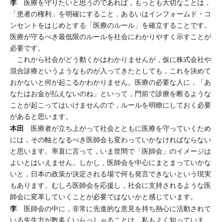
李
医療を守りたいと思うのであれば，もっとも大切なことは，
「患者の権利」を明確にすること，あるいはインフォームド・コ
ンセントをはじめとする「医療のルール」を確立することです。
医療が守るべき最低限のルールを社会にわかりやすく示すことが
必要です。
これから社会がどう動くかはわかりませんが，仮に株式会社や
混合診療というようなものが入ってきたとしても，これを決めて
おかないと何が起こるかわかりません。医療の必要な人に，「あ
なたはお金が払えないのね」といって，門前で診療を断るような
ことが起こってはいけませんので，ルールを明瞭にしておく必要
があると思います。
本田
医療者が立ち上がって社会とともに医療を守っていくため
には，その軸となるべき医師会も変わっていかなければならない
と思います。率直に言って，いま世間で「医師会」のイメージは
よいとはいえません。しかし，医師会を中心にまとまっていかな
いと，日本の政策が決定される場で何も発言できないという現実
もあります。むしろ医師会を応援し，社会に支持されるような医
師会に変革していくことが必要ではないかと感じています。
李
医師会の中に，非常に先進的な意見を持ち熱心に活動されて
いる先生方が数多くいらっしゃることは，私もよく知っていま