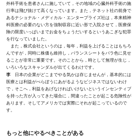
外科手術を患者さんに施していて，その地域の心臓外科手術の施
行率は飛び抜けて高くなっています。また，テネット社の前身で
あるナショナル・メディカル・エンタープライズ社は，本来精神
科医療の必要のない方を強制収容に近い形で入院させて，医療保
険の限度いっぱいまでお金をちょうだいするというあこぎな犯罪
を行なっていました。
また，株式会社というのは，毎年，利益を上げることはもちろ
んですが，同時に株価も維持し，バランスシートをバラ色に見せ
ることが非常に重要です。そのことから，時として無理が生じ，
いろいろなスキャンダルが出てくるわけです。
李
日本の企業がどこまでやる気かは存じませんが，基本的には
医療とは利益がべらぼうにあがるようなビジネスではないわけ
で，そこへ，利益をあげなければいけないというインセンティブ
を持った方が入ってきた場合に，間違ったことが起こる危険性が
あります。そしてアメリカでは実際にそれが起こっているので
す。
もっと他にやるべきことがある