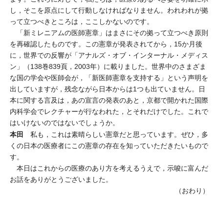
し，そこを原点にして行動しなければなりません。われわれが拠
って立つべきところは，ここしかないのです。
「新ミレニアムの医師憲章」はまさにその拠って立つべき原則
を再確認したものです。この憲章が発表されてから，15か月後
に，世界での反響が「アナルズ・オブ・インターナル・メディス
ン」（138巻839頁，2003年）に載りました。世界中のさまざま
な国の学会や医師会が，「新医師憲章を支持する」という声明を
出していますが，残念ながら日本からは1つも出ていません。日
本に関する言及は，あの宣言の発表のあと，京都で開かれた国際
内科学会でレクチャーが行なわれた，とそれだけでした。これで
はいけないのではないでしょうか。
本田
私も，これは素晴らしい憲章だと思っています。ぜひ，多
くの日本の医療者にこの憲章の存在を知っていただきたいもので
す。
本日はこれからの医療のあり方を考えるうえで，示唆に富んだ
お話をありがとうございました。
（おわり）