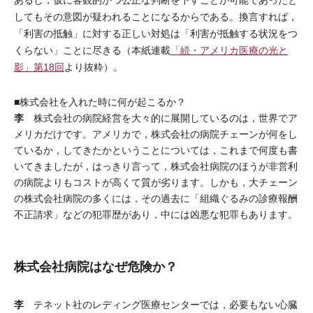
あるし，仮に客観的かつ公正な判断を下すことが可能であったと
してもその意図が疑われることになるからである。換言すれば，
「利害の抵触」に対する正しい対処は「利害が抵触する状況をつ
くらない」ことに尽きる（本紙連載
「続・アメリカ医療の光と
影」第18回
より抜粋）。
■株式会社を入れた時に何が起こるか？
李
株式会社の病院経営を大々的に展開しているのは，世界でア
メリカだけです。アメリカで，株式会社の病院チェーンが何をし
ているか，してきたかということについては，これまで何度も書
いてきましたが，はっきり言って，株式会社病院のほうが非営利
の病院よりもコストが高くて質が劣ります。しかも，大チェーン
の株式会社病院の多くには，その過去に「組織ぐるみの診療報酬
不正請求」などの犯罪歴があり，中には凶悪な犯罪もあります。
株式会社病院はなぜ危険か？
李
テネット社のレディング医療センターでは，必要もない心臓