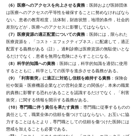
（6）医療へのアクセスを向上させる責務
：医師および医師団体
は医療へのアクセスの平等性を確保することに努めなければなら
ない。患者の教育程度，法体制，財政状態，地理的条件，社会的
差別などが，医療へのアクセスに影響してはならない。
（7）医療資源の適正配置についての責務
：医師には，限られた
医療資源を，「コスト・エフェクティブネス」に配慮して，適正
配置する義務がある（註）。過剰診療は医療資源の無駄使いとな
るだけでなく，患者を無用な危険にさらすことになる。
（8）科学的知識への責務
：医師には，科学的知識を適切に使用
するとともに，科学としての医学を進歩させる義務がある。
（9）「利害衝突」に適正に対処し信頼を維持する責務
：保険会
社や製薬・医療機器企業などの営利企業との関係が，本来の職業
的責務に影響する恐れがあることを認識するだけでなく，「利害
衝突」に関する情報を開示する義務がある。
（10）専門職に伴う責任を果たす責務
：専門職に従事するものの
責任として，職業全体の信頼を傷つけてはならない。お互いに協
力することはもとより，専門職としての信頼を傷つけた医師には
懲戒を加えることも必要である。