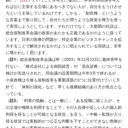
触）」（
註2
）ということを考えた場合に，本来利害関係を考え
れば公に主張する立場にあるべきでない人が，自分をもうけさせ
ろという主張しているわけです。しかも，「勧告権」というよう
な言葉まで振り回して，自分たちが潤うような政策を権力を使っ
て実現しようとしています。それだけでなく，大新聞の社説は，
総合規制改革会議の政策があたかも正義であるかのように扱って
います。日本の医療の問題が，特定企業のビジネスチャンスを拡
大することで解決されるかのように唱えられている現状は，非常
に嘆かわしく思います。
註1
（
）総合規制改革会議は昨（2003）年12月22日に最終答申を
行ない，「株式会社による病院経営」や「混合診療」については
検討が先送りされた。同会議の設置期間は今年3月で終わるが，
小泉政権は今後も規制改革を重要課題の1つに位置付けていく方
針で，「体制の強化」など，早くも後継組織のあり方が焦点とな
っている。
註2
（
）「利害の抵触」とは一般に，「ある役職に就く人が，そ
の立場や権限を利用することで，その人自身や近しい人の個人的
利得を得ることが可能となる状況」を言う。＜中略＞私情が入り
得る状況では客観的かつ公正な判断を下すことができない危険が