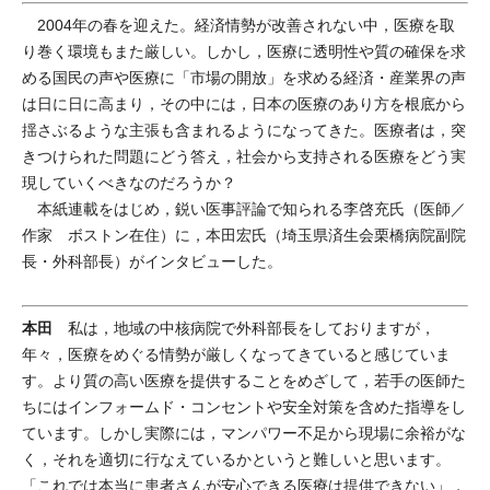
2004年の春を迎えた。経済情勢が改善されない中，医療を取
り巻く環境もまた厳しい。しかし，医療に透明性や質の確保を求
める国民の声や医療に「市場の開放」を求める経済・産業界の声
は日に日に高まり，その中には，日本の医療のあり方を根底から
揺さぶるような主張も含まれるようになってきた。医療者は，突
きつけられた問題にどう答え，社会から支持される医療をどう実
現していくべきなのだろうか？
本紙連載をはじめ，鋭い医事評論で知られる李啓充氏（医師／
作家 ボストン在住）に，本田宏氏（埼玉県済生会栗橋病院副院
長・外科部長）がインタビューした。
本田
私は，地域の中核病院で外科部長をしておりますが，
年々，医療をめぐる情勢が厳しくなってきていると感じていま
す。より質の高い医療を提供することをめざして，若手の医師た
ちにはインフォームド・コンセントや安全対策を含めた指導をし
ています。しかし実際には，マンパワー不足から現場に余裕がな
く，それを適切に行なえているかというと難しいと思います。
「これでは本当に患者さんが安心できる医療は提供できない」，