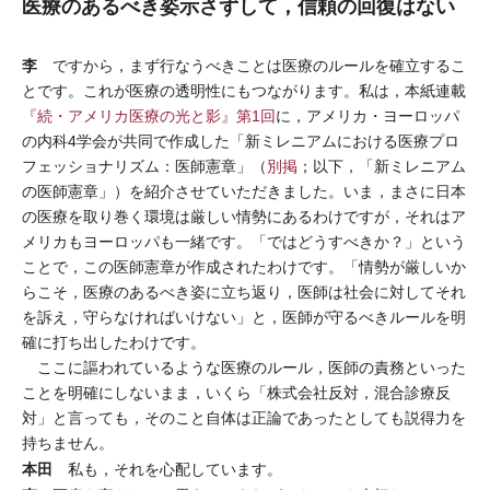
医療のあるべき姿示さずして，信頼の回復はない
李
ですから，まず行なうべきことは医療のルールを確立するこ
とです。これが医療の透明性にもつながります。私は，本紙連載
『続・アメリカ医療の光と影』第1回
に，アメリカ・ヨーロッパ
の内科4学会が共同で作成した「新ミレニアムにおける医療プロ
フェッショナリズム：医師憲章」（
別掲
；以下，「新ミレニアム
の医師憲章」）を紹介させていただきました。いま，まさに日本
の医療を取り巻く環境は厳しい情勢にあるわけですが，それはア
メリカもヨーロッパも一緒です。「ではどうすべきか？」という
ことで，この医師憲章が作成されたわけです。「情勢が厳しいか
らこそ，医療のあるべき姿に立ち返り，医師は社会に対してそれ
を訴え，守らなければいけない」と，医師が守るべきルールを明
確に打ち出したわけです。
ここに謳われているような医療のルール，医師の責務といった
ことを明確にしないまま，いくら「株式会社反対，混合診療反
対」と言っても，そのこと自体は正論であったとしても説得力を
持ちません。
本田
私も，それを心配しています。