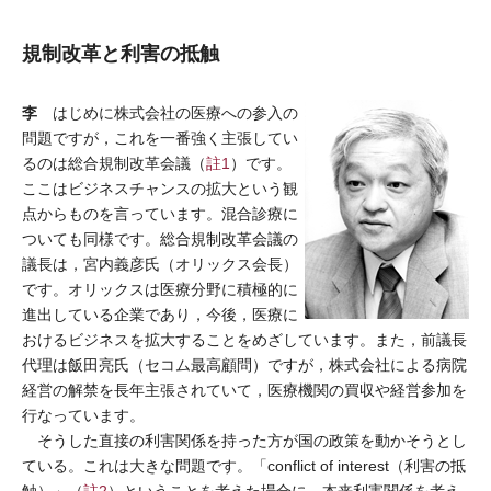
規制改革と利害の抵触
李
はじめに株式会社の医療への参入の
問題ですが，これを一番強く主張してい
るのは総合規制改革会議（
註1
）です。
ここはビジネスチャンスの拡大という観
点からものを言っています。混合診療に
ついても同様です。総合規制改革会議の
議長は，宮内義彦氏（オリックス会長）
です。オリックスは医療分野に積極的に
進出している企業であり，今後，医療に
おけるビジネスを拡大することをめざしています。また，前議長
代理は飯田亮氏（セコム最高顧問）ですが，株式会社による病院
経営の解禁を長年主張されていて，医療機関の買収や経営参加を
行なっています。
そうした直接の利害関係を持った方が国の政策を動かそうとし
ている。これは大きな問題です。「conflict of interest（利害の抵