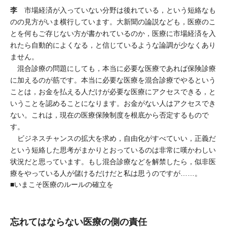
李
市場経済が入っていない分野は後れている，という短絡なも
のの見方がいま横行しています。大新聞の論説なども，医療のこ
とを何もご存じない方が書かれているのか，医療に市場経済を入
れたら自動的によくなる，と信じているような論調が少なくあり
ません。
混合診療の問題にしても，本当に必要な医療であれば保険診療
に加えるのが筋です。本当に必要な医療を混合診療でやるという
ことは，お金を払える人だけが必要な医療にアクセスできる，と
いうことを認めることになります。お金がない人はアクセスでき
ない。これは，現在の医療保険制度を根底から否定するもので
す。
ビジネスチャンスの拡大を求め，自由化がすべていい，正義だ
という短絡した思考がまかりとおっているのは非常に嘆かわしい
状況だと思っています。もし混合診療などを解禁したら，似非医
療をやっている人が儲けるだけだと私は思うのですが……。
■いまこそ医療のルールの確立を
忘れてはならない医療の側の責任