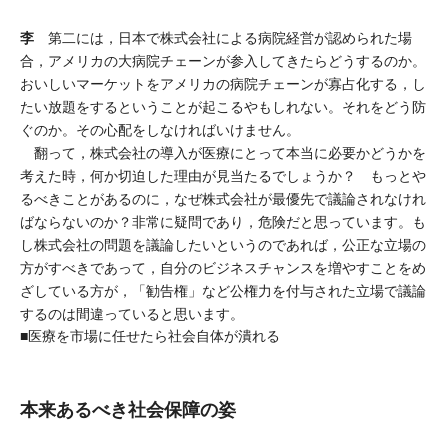
李
第二には，日本で株式会社による病院経営が認められた場
合，アメリカの大病院チェーンが参入してきたらどうするのか。
おいしいマーケットをアメリカの病院チェーンが寡占化する，し
たい放題をするということが起こるやもしれない。それをどう防
ぐのか。その心配をしなければいけません。
翻って，株式会社の導入が医療にとって本当に必要かどうかを
考えた時，何か切迫した理由が見当たるでしょうか？ もっとや
るべきことがあるのに，なぜ株式会社が最優先で議論されなけれ
ばならないのか？非常に疑問であり，危険だと思っています。も
し株式会社の問題を議論したいというのであれば，公正な立場の
方がすべきであって，自分のビジネスチャンスを増やすことをめ
ざしている方が，「勧告権」など公権力を付与された立場で議論
するのは間違っていると思います。
■医療を市場に任せたら社会自体が潰れる
本来あるべき社会保障の姿