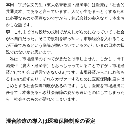
本田
宇沢弘文先生（東大名誉教授・経済学）は医療は「社会的
共通資本」であると言っています。人間が生をまっとうするため
に必要なものが医療なのですから，株式会社の参入など，本来お
かしな話です。
李
これまではお役所の規制でがんじがらめになっていて，社会
が不自由だった。そこで規制を取っ払い，市場経済を入れること
が正義であるという議論が勢いづいているのが，いまの日本の状
況ではないかと思います。
私は，市場経済のすべてが悪だとは申しません。しかし，田中
滋先生（慶大・経済学）もおっしゃっていることですが，市場経
済だけで社会は運営できないわけです。市場経済からこぼれ落ち
るものは必ずあり，それをカヴァーするために医療保険制度をは
じめとする社会保障制度があるのです。もし，医療を市場経済に
任せて，本来あるべき社会保障の姿から遠いものにしてしまった
ら，社会そのものが潰れてしまいます。
混合診療の導入は医療保険制度の否定