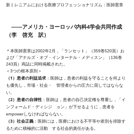
新ミレニアムにおける医療プロフェッショナリズム：医師憲章
――アメリカ・ヨーロッパ内科4学会共同作成
（李 啓充 訳）
＊本医師憲章は2002年2月，「ランセット」（359巻520頁）お
よび「アナルズ・オブ・インターナル・メディスン」（136巻
243頁）両誌に同時掲載された。
＜3つの根本原則＞
（1）患者の利益追求
：医師は，患者の利益を守ることを何より
も優先し，市場・社会・ 管理者からの圧力に屈してはならな
い。
（2）患者の自律性
：医師は，患者の自己決定権を尊重し，「イ
ンフォームド・ディシジ ョン」が下せるように，患者を
empowerしなければならない。
（3）社会正義
：医師には，医療における不平等や差別を排除す
るために積極的に活動 する社会的責任がある。