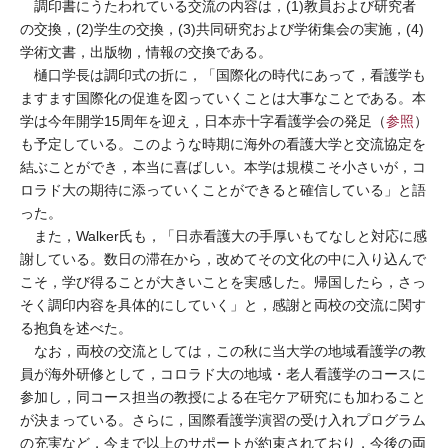
調印書にうたわれている交流の内容は，(1)教員および研究者
の交換，(2)学生の交換，(3)共同研究および学術集会の実施，(4)
学術文書，出版物，情報の交換である。
樋口学長は調印式の折に，「国際化の時代にあって，看護学も
ますます国際化の促進を図っていくことは大事なことである。本
学は今年開学15周年を迎え，日本赤十字看護学会の発足（
参照
）
も予定している。このような時期に海外の看護大学と交流協定を
結ぶことができ，本当に喜ばしい。本学は規模こそ小さいが，コ
ロラド大の期待に添っていくことができると確信している」と語
った。
また，Walker氏も，「日赤看護大の手厚いもてなしと対応に感
謝している。数日の滞在から，改めてその文化の中に入り込んで
こそ，学び得ることが大きいことを実感した。帰国したら，さっ
そく調印内容を具体的にしていく」と，感謝と両校の交流に関す
る抱負を述べた。
なお，両校の交流としては，この秋に当大学の地域看護学の教
員が海外研修として，コロラド大の地域・老人看護学のコースに
参加し，同コース担当の教授による在宅ケア研究にも加わること
が決まっている。さらに，国際看護学演習の受け入れプログラム
の充実など，今まで以上のサポートが約束されており，今後の両