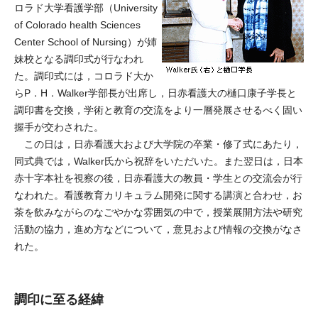
ロラド大学看護学部（University
of Colorado health Sciences
Center School of Nursing）が姉
妹校となる調印式が行なわれ
た。調印式には，コロラド大か
らP．H．Walker学部長が出席し，日赤看護大の樋口康子学長と
調印書を交換，学術と教育の交流をより一層発展させるべく固い
握手が交わされた。
この日は，日赤看護大および大学院の卒業・修了式にあたり，
同式典では，Walker氏から祝辞をいただいた。また翌日は，日本
赤十字本社を視察の後，日赤看護大の教員・学生との交流会が行
なわれた。看護教育カリキュラム開発に関する講演と合わせ，お
茶を飲みながらのなごやかな雰囲気の中で，授業展開方法や研究
活動の協力，進め方などについて，意見および情報の交換がなさ
れた。
調印に至る経緯