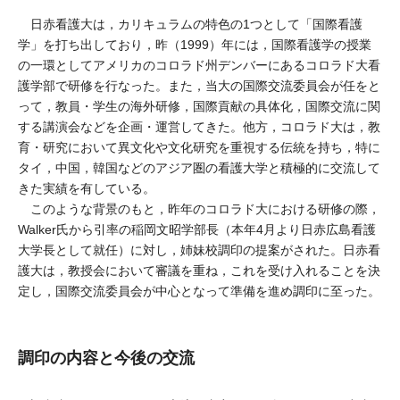
日赤看護大は，カリキュラムの特色の1つとして「国際看護
学」を打ち出しており，昨（1999）年には，国際看護学の授業
の一環としてアメリカのコロラド州デンバーにあるコロラド大看
護学部で研修を行なった。また，当大の国際交流委員会が任をと
って，教員・学生の海外研修，国際貢献の具体化，国際交流に関
する講演会などを企画・運営してきた。他方，コロラド大は，教
育・研究において異文化や文化研究を重視する伝統を持ち，特に
タイ，中国，韓国などのアジア圏の看護大学と積極的に交流して
きた実績を有している。
このような背景のもと，昨年のコロラド大における研修の際，
Walker氏から引率の稲岡文昭学部長（本年4月より日赤広島看護
大学長として就任）に対し，姉妹校調印の提案がされた。日赤看
護大は，教授会において審議を重ね，これを受け入れることを決
定し，国際交流委員会が中心となって準備を進め調印に至った。
調印の内容と今後の交流