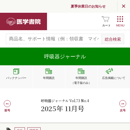
夏季休業日のお知らせ
医学書院
カート
呼吸器ジャーナル
バックナンバー
年間購読
年間購読
広告掲載
について
（電子版のみ）
呼吸器ジャーナル Vol.73 No.4
2025年 11月号
前号
次号