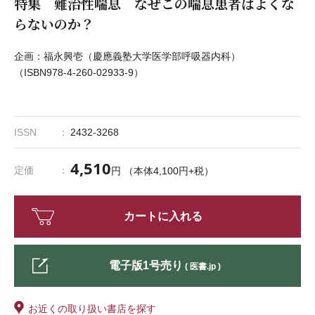
特集 難治性喘息 なぜこの喘息患者はよくな
らないのか？
企画：福永興壱（慶應義塾大学医学部呼吸器内科）
（ISBN978-4-260-02933-9）
ISSN
2432-3268
4,510
定価
円 （本体4,100円+税）
カートに入れる
電子版1号売り
( 医書.jp )
お近くの取り扱い書店を探す