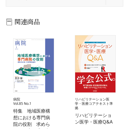
関連商品
病院
リハビリテーション医
Vol.85 No.1
学・医療コアテキスト準
拠
特集 地域医療構
リハビリテーショ
想における専門病
ン医学・医療Q&A
院の役割 求めら