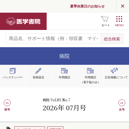
夏季休業日のお知らせ
医学書院
カート
病院
バックナンバー
投稿規定
年間購読
年間購読
広告掲載
について
（電子版のみ）
病院 Vol.85 No.7
2026年 07月号
前号
次号