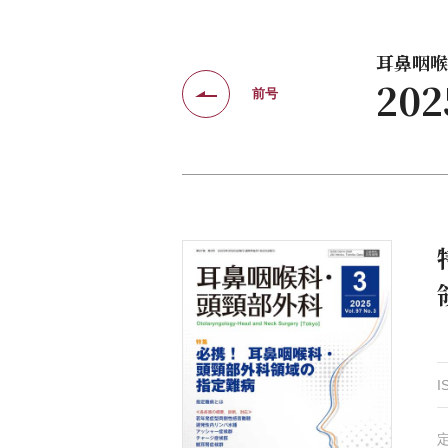
耳鼻咽喉科
20
前号
I