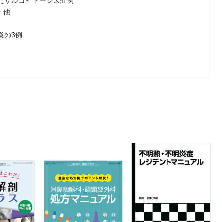
たサルコイドーシス症例
・他
炎の3例