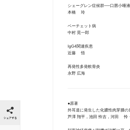
シェーグレン症候群──口唇小唾
本橋 玲
ベーチェット病
中村 晃一郎
IgG4関連疾患
近藤 悟
再発性多発軟骨炎
永野 広海
●原著
シェアする
外耳道に発生した化膿性肉芽腫の
芦澤 翔平，池田 怜吉，河田 怜