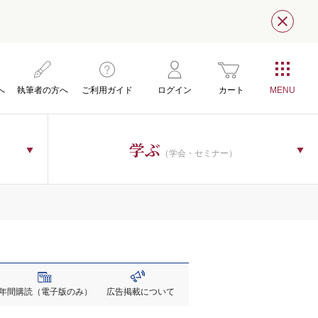
閉じ
へ
執筆者の方へ
ご利用ガイド
ログイン
カート
学ぶ
（学会・セミナー）
年間購読
（電子版のみ）
広告掲載
について