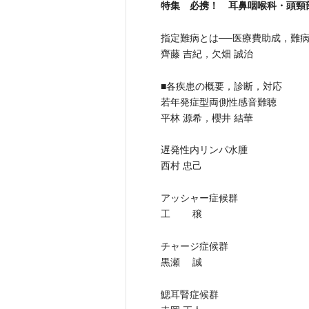
特集 必携！ 耳鼻咽喉科・頭頸
指定難病とは──医療費助成，難
齊藤 吉紀，欠畑 誠治
■各疾患の概要，診断，対応
若年発症型両側性感音難聴
平林 源希，櫻井 結華
遅発性内リンパ水腫
西村 忠己
アッシャー症候群
工 穣
チャージ症候群
黒瀬 誠
鰓耳腎症候群