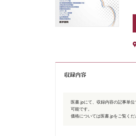
収録内容
医書.jpにて、収録内容の記事単
可能です。
価格については医書.jpをご覧く