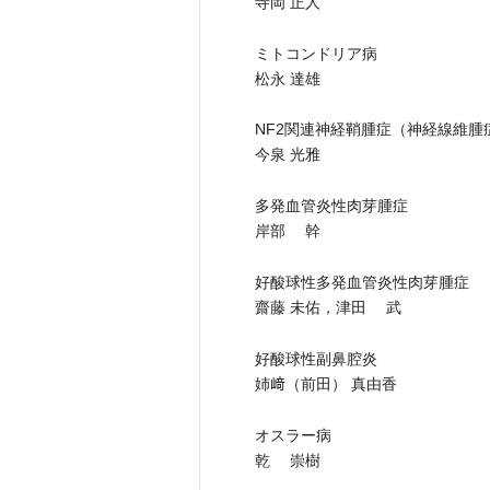
寺岡 正人
ミトコンドリア病
松永 達雄
NF2関連神経鞘腫症（神経線維腫症
今泉 光雅
多発血管炎性肉芽腫症
岸部 幹
好酸球性多発血管炎性肉芽腫症
齋藤 未佑，津田 武
好酸球性副鼻腔炎
姉﨑（前田） 真由香
オスラー病
乾 崇樹