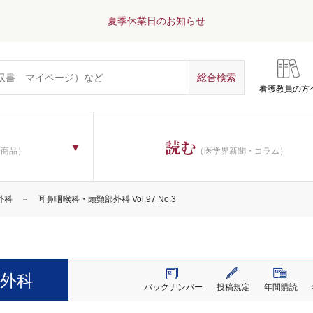
夏季休業日のお知らせ
看護教員の方
読む
子商品）
（医学界新聞・コラム）
外科
耳鼻咽喉科・頭頸部外科 Vol.97 No.3
外科
バックナンバー
投稿規定
年間購読