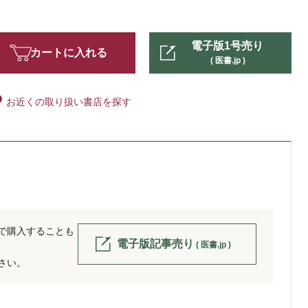
電子版1号売り
カートに入れる
( 医書.jp )
お近くの取り扱い書店を探す
位で購入することも
電子版記事売り
( 医書.jp )
ださい。