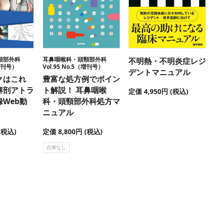
頸部外科
耳鼻咽喉科・頭頸部外科
不明熱・不明炎症レジ
（増刊号）
Vol.95 No.5（増刊号）
デントマニュアル
クはこれ
豊富な処方例でポイン
解剖アトラ
ト解説！ 耳鼻咽喉
定価 4,950円 (税込)
Web動
科・頭頸部外科処方マ
ニュアル
(税込)
定価 8,800円 (税込)
在庫なし