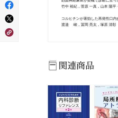
顔面神経麻痺が契機で診断に至っ
竹中 裕紀，菅原 一真，山本 陽平
コルヒチンが著効した再発性口内
渡邉 峻，冨岡 亮太，塚原 清彰
関連商品