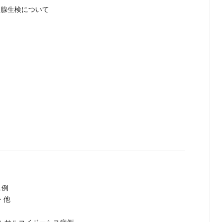
液腺生検について
1例
・他