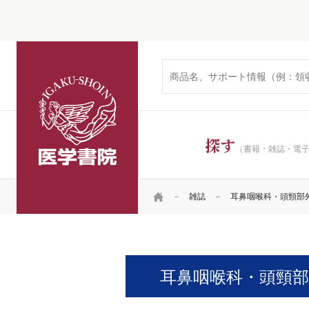
医学書院
探す
（書籍・雑誌・電
HOME
雑誌
耳鼻咽喉科・頭頸部
耳鼻咽喉科・頭頸部