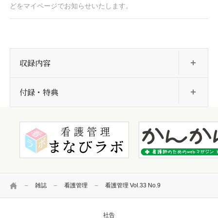
どをマイページでお知らせいたします。
開
収録内容
開
付録・特典
HOME
雑誌
看護管理
看護管理 Vol.33 No.9
社告