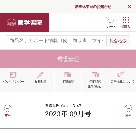
夏季休業日のお知らせ
医学書院
カート
看護管理
バックナンバー
投稿規定
年間購読
年間購読
広告掲載
について
（電子版のみ）
看護管理 Vol.33 No.9
2023年 09月号
前号
次号