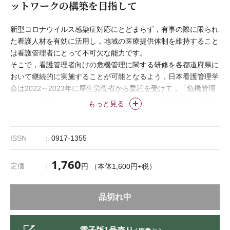
ットワークの構築を目指して
新型コロナウイルス感染症対応にとどまらず，有事の際に限られ
た看護人材を有効に活用し，地域の医療提供体制を維持すること
は看護管理者にとって不可欠な能力です。
そこで，看護管理者向けの危機管理に関する研修を各都道府県に
おいて継続的に実施することが可能となるよう，日本看護管理学
会は2022～2023年に厚生労働省から委託を受けて，「危機管理
における看護マネジメント研修ガイドライン作成等事業」を実施
もっと見る
しています。
本特集では，危機対応能力の向上や地域でのネットワークづくり
に資する本事業について紹介します。
ISSN
0917-1355
1,760
定価
円 （本体1,600円+税）
品切れ中