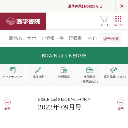
夏季休業日のお知らせ
医学書院
カート
BRAIN and NERVE
バックナンバー
投稿規定
年間購読
年間購読
広告掲載
について
（電子版のみ）
BRAIN and NERVE Vol.74 No.9
2022年 09月号
前号
次号