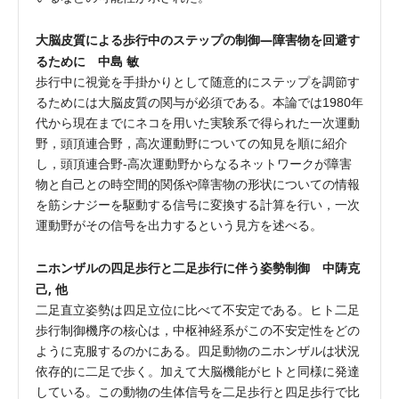
大脳皮質による歩行中のステップの制御—障害物を回避す
るために 中島 敏
歩行中に視覚を手掛かりとして随意的にステップを調節す
るためには大脳皮質の関与が必須である。本論では1980年
代から現在までにネコを用いた実験系で得られた一次運動
野，頭頂連合野，高次運動野についての知見を順に紹介
し，頭頂連合野-高次運動野からなるネットワークが障害
物と自己との時空間的関係や障害物の形状についての情報
を筋シナジーを駆動する信号に変換する計算を行い，一次
運動野がその信号を出力するという見方を述べる。
ニホンザルの四足歩行と二足歩行に伴う姿勢制御 中陦克
己, 他
二足直立姿勢は四足立位に比べて不安定である。ヒト二足
歩行制御機序の核心は，中枢神経系がこの不安定性をどの
ように克服するのかにある。四足動物のニホンザルは状況
依存的に二足で歩く。加えて大脳機能がヒトと同様に発達
している。この動物の生体信号を二足歩行と四足歩行で比