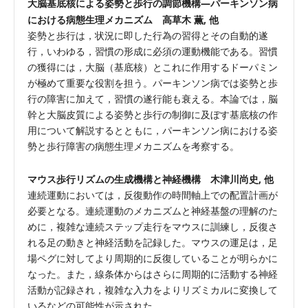
大脳基底核による姿勢と歩行の調節機構—パーキンソン病
における病態生理メカニズム 高草木 薫, 他
姿勢と歩行は，状況に即した行為の習得とその自動的遂
行，いわゆる，習慣の形成に必須の運動機能である。習慣
の獲得には，大脳（基底核）とこれに作用するドーパミン
が極めて重要な役割を担う。パーキンソン病では姿勢と歩
行の障害に加えて，習慣の遂行能も衰える。本論では，脳
幹と大脳皮質による姿勢と歩行の制御に及ぼす基底核の作
用について解説するとともに，パーキンソン病における姿
勢と歩行障害の病態生理メカニズムを考察する。
マウス歩行リズムの生成機構と神経機構 木津川尚史, 他
連続運動においては，反復動作の時間軸上での配置計画が
必要となる。連続運動のメカニズムと神経基盤の理解のた
めに，複雑な連続ステップ走行をマウスに訓練し，反復さ
れる足の動きと神経活動を記録した。マウスの運足は，足
場ペグに対してより周期的に反復していることが明らかに
なった。また，線条体からはさらに周期的に活動する神経
活動が記録され，複雑な入力をよりリズミカルに変換して
いるなどの可能性が示された。