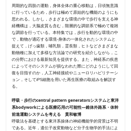
周期的な四肢の運動，身体全体の重心移動は，日頃無意識
に行っているため，歩行は極めて原始的な機能のようにも
思われる。しかし，さまざまな環境の中で歩行を支える神
経機構は，大脳皮質も含む，階層的な調節系で極めて複雑
な調節を行っている。本特集では，歩行を動的な環境の中
で，動物が適応する環境-身体の一体化されたシステムと
捉えて，げっ歯類，哺乳類，霊長類，ヒトなどさまざまな
動物種に加えて多様な方法論での研究を紹介しながら，こ
の分野における最新知見を提供する。また，神経系の疾患
によってそのシステムが損なわれた際にどのようにして回
復を目指すのか，人工神経接続やニューロリハビリテーシ
ョン，そしてiPS細胞を用いた再生医療の取組みを解説す
る。
呼吸・歩行のcentral pattern generatorsシステムと東洋
系bodyworkによる医療応用の可能性—錐体外路系・体幹
前進運動システムを考える 貫和敏博
呼吸法を基礎とする東洋系操体の神経機能学的背景は不明
である。近年，遺伝子改変動物など分子生物学的手法によ