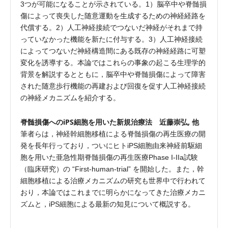
3つが可能になることが示されている。1）脳卒中や脊髄損
傷によって喪失した随意運動を生成するための神経経路を
代償する。2）人工神経接続でつないだ神経がそれまで持
っていなかった機能を新たに付与する。3）人工神経接続
によってつないだ神経構造間にある既存の神経経路に可塑
変化を誘導する。本論ではこれらの事象の起こる生理学的
背景を解説するとともに，脳卒中や脊髄損傷によって障害
された随意歩行機能の再建および回復を促す人工神経接続
の神経メカニズムを紹介する。
脊髄損傷へのiPS細胞を用いた新規治療法 近藤崇弘, 他
筆者らは，神経幹細胞移植による脊髄損傷の再生医療の開
発を長年行っており，ついにヒトiPS細胞由来神経前駆細
胞を用いた亜急性期脊髄損傷の再生医療Phase I-IIa試験
（臨床研究）の “First-human-trial” を開始した。また，幹
細胞移植による治療メカニズムの研究も世界中で行われて
おり，本論ではこれまでに明らかになってきた治療メカニ
ズムと，iPS細胞による最新の知見について概説する。