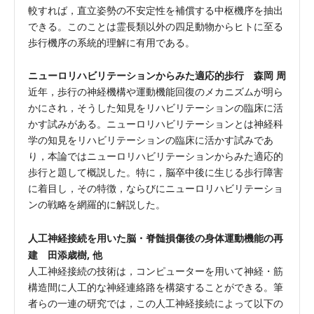
較すれば，直立姿勢の不安定性を補償する中枢機序を抽出
できる。このことは霊長類以外の四足動物からヒトに至る
歩行機序の系統的理解に有用である。
ニューロリハビリテーションからみた適応的歩行 森岡 周
近年，歩行の神経機構や運動機能回復のメカニズムが明ら
かにされ，そうした知見をリハビリテーションの臨床に活
かす試みがある。ニューロリハビリテーションとは神経科
学の知見をリハビリテーションの臨床に活かす試みであ
り，本論ではニューロリハビリテーションからみた適応的
歩行と題して概説した。特に，脳卒中後に生じる歩行障害
に着目し，その特徴，ならびにニューロリハビリテーショ
ンの戦略を網羅的に解説した。
人工神経接続を用いた脳・脊髄損傷後の身体運動機能の再
建 田添歳樹, 他
人工神経接続の技術は，コンピューターを用いて神経・筋
構造間に人工的な神経連絡路を構築することができる。筆
者らの一連の研究では，この人工神経接続によって以下の