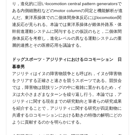
り，進化的に旧いlocomotion central pattern generatorsで
ある内側細胞柱などのmotor columnの同定と機能解析が進
んだ。東洋系操体での二個体間身体反応にはlocomotion関
連反応が見られる。本論では東洋系操体が錐体外路系・体
幹前進運動システムに関与するとの仮説のもと，二個体間
身体反応を考察し，進化レベルの異なる運動システムの重
層的連携とその医療応用を議論する。
ドッグスポーツ・アジリティにおけるロコモーション 日
暮泰男
アジリティはイヌの障害物競争とも呼ばれ，イヌが障害物
をクリアする正確さと速さを競うスポーツである。競技会
では，障害物は競技リングの中に複雑に置かれるため，イ
ヌは大小さまざまなターンを繰り返し行う。本論では，ア
ジリティに関する現在までの研究動向と筆者らの研究成果
を紹介することで，アジリティに関する研究が四足動物に
共通するロコモーションにおける動きの特徴の解明にどの
ように貢献するのかを明らかにする。