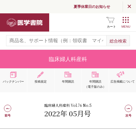
夏季休業日のお知らせ
医学書院
カート
臨床婦人科産科
バックナンバー
投稿規定
年間購読
年間購読
広告掲載
について
（電子版のみ）
臨床婦人科産科 Vol.76 No.5
2022年 05月号
前号
次号