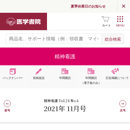
夏季休業日のお知らせ
医学書院
カート
精神看護
バックナンバー
投稿規定
年間購読
年間購読
広告掲載
について
（電子版のみ）
精神看護 Vol.24 No.6
2021年 11月号
前号
次号