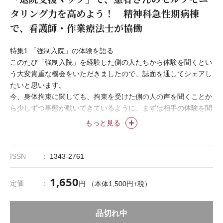
タリング力を高めよう！ 精神科急性期病棟
で、看護師・作業療法士が協働
特集1 「強制入院」の体験を語る
このたび「強制入院」を経験した側の人たちから体験を聞くとい
う大変貴重な機会をいただきましたので、誌面を通してシェアし
たいと思います。
今、身体拘束に関しても、拘束を受けた側の人の声を聞くことか
ら少しずつ事態が動いてきているように、まずは相手の体験を聞
く、というところから道が開かれる可能性を信じます。
もっと見る
なお、本特集内での「強制入院」という言葉は、医療保護入院お
よび措置入院を指しています。
ISSN
1343-2761
1,650
定価
円 （本体1,500円+税）
品切れ中