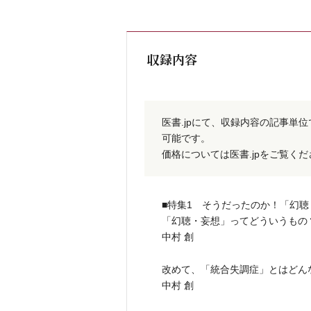
収録内容
医書.jpにて、収録内容の記事単
可能です。
価格については医書.jpをご覧く
■特集1 そうだったのか！「幻
「幻聴・妄想」ってどういうもの
中村 創
改めて、「統合失調症」とはどん
中村 創