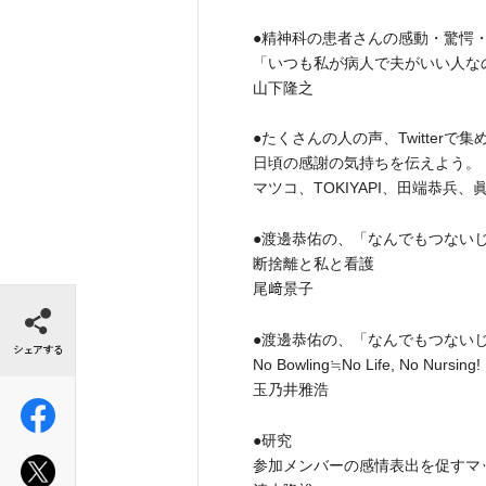
●精神科の患者さんの感動・驚愕
「いつも私が病人で夫がいい人な
山下隆之
●たくさんの人の声、Twitterで
日頃の感謝の気持ちを伝えよう。
マツコ、TOKIYAPI、田端恭兵、
●渡邊恭佑の、「なんでもつない
断捨離と私と看護
尾﨑景子
シェアする
●渡邊恭佑の、「なんでもつないじ
No Bowling≒No Life, No Nursing!
玉乃井雅浩
●研究
参加メンバーの感情表出を促すマ