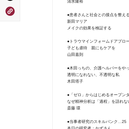
清水隆裕
●患者さんと社会との接点を整え
新田マリア
メイクの効果を検証する
●トラウマインフォームドアプロ
子ども虐待 親にもケアを
山田嘉則
●木田っちの、介護ヘルパーをや
透明になれない、不透明な私
木田塔子
●「ゼロ」からはじめるオープン
なぜ精神分析は「過程」を語れな
斎藤 環
●当事者研究のスキルバンク…25
本日の研究者：かずさん