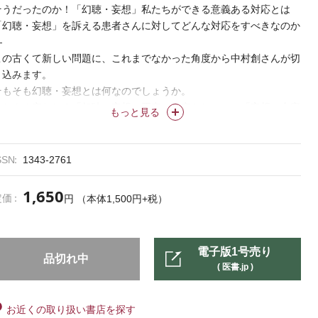
そうだったのか！「幻聴・妄想」私たちができる意義ある対応とは
「幻聴・妄想」を訴える患者さんに対してどんな対応をすべきなのか
―
この古くて新しい問題に、これまでなかった角度から中村創さんが切
り込みます。
そもそも幻聴・妄想とは何なのでしょうか。
またよく言われる「幻聴・妄想は否定も肯定もしない」「妄想の内容
もっと見る
を聞いてはいけない」は本当にそうなのでしょうか。
これを読めば体が動く、かつてない解説。必読です。
SSN
1343-2761
1,650
定価
円 （本体1,500円+税）
電子版1号売り
品切れ中
( 医書.jp )
お近くの取り扱い書店を探す