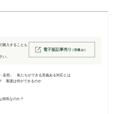
位で購入することも
電子版記事売り
( 医書.jp )
ださい。
聴・妄想」 私たちができる意義ある対応とは
？ 看護は何ができるのか
な病気なのか？