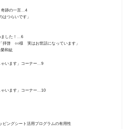
・奇跡の一言…4
のはつらいです」
集めました！…6
「拝啓 ○○様 実はお世話になっています」
眞榮和紘
じゃいます」コーナー…9
ゃいます」コーナー…10
ッピングシート活用プログラムの有用性