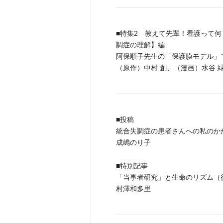
■特集2 教えて先輩！看護って
調症の理解】編
阿保順子先生の「保護膜モデル」
（原作）中村 創、（漫画）水谷 
■投稿
統合失調症の患者さんへの私のか
成嶋のり子
■特別記事
「当事者研究」と生命のリズム（
村澤和多里