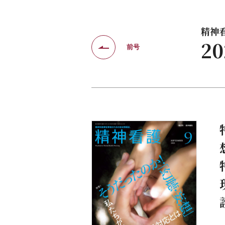
精神看護
2
前号