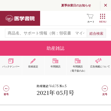
夏季休業日のお知らせ
医学書院
カート
助産雑誌
バックナンバー
投稿規定
年間購読
年間購読
広告掲載
について
（電子版のみ）
助産雑誌 Vol.75 No.5
2021年 05月号
前号
次号