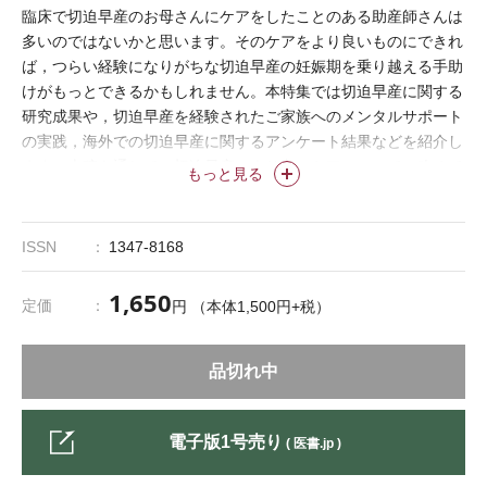
臨床で切迫早産のお母さんにケアをしたことのある助産師さんは
多いのではないかと思います。そのケアをより良いものにできれ
ば，つらい経験になりがちな切迫早産の妊娠期を乗り越える手助
けがもっとできるかもしれません。本特集では切迫早産に関する
研究成果や，切迫早産を経験されたご家族へのメンタルサポート
の実践，海外での切迫早産に関するアンケート結果などを紹介し
ます。本稿を通じて，切迫早産のより良いケアについて，改めて
もっと見る
考えることができればと思います。
ISSN
1347-8168
1,650
定価
円 （本体1,500円+税）
品切れ中
電子版1号売り
( 医書.jp )