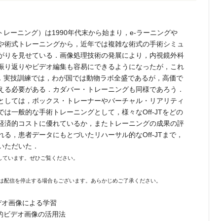
のトレーニング）は1990年代末から始まり，e-ラーニングや
や術式トレーニングから，近年では複雑な術式の手術シミュ
がりを見せている．画像処理技術の発展により，内視鏡外科
振り返りやビデオ編集も容易にできるようになったが，これ
よう．実技訓練では，わが国では動物ラボ全盛であるが，高価で
える必要がある．カダバー・トレーニングも同様であろう．
としては，ボックス・トレーナーやバーチャル・リアリティ
は一般的な手術トレーニングとして，様々なOff-JTをどの
経済的コストに優れているか，またトレーニングの成果の評
る，患者データにもとづいたリハーサル的なOff-JTまで，
いただいた．
しています。ぜひご覧ください。
たは配信を停止する場合もございます。あらかじめご了承ください。
デオ画像による学習
的ビデオ画像の活用法