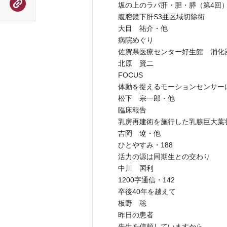
坂の上のラパ肝・胆・膵（第4回
腹腔鏡下肝S3亜区域切除術
大目 祐介・他
病院めぐり
佐賀県医療センター好生館 消化
北原 賢二
FOCUS
体動を捉えるモーションセンサー
松下 宗一郎・他
臨床報告
乳房再建術を施行した乳腺巨大葉
吉岡 遼・他
ひとやすみ・188
活力の源は同期生との交わり
中川 国利
1200字通信・142
卒後40年を越えて
板野 聡
昨日の患者
先生を信頼していますから