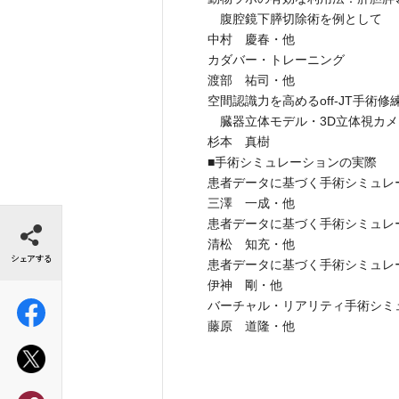
腹腔鏡下膵切除術を例として
中村 慶春・他
カダバー・トレーニング
渡部 祐司・他
空間認識力を高めるoff-JT手術修
臓器立体モデル・3D立体視カメラ
杉本 真樹
■手術シミュレーションの実際
患者データに基づく手術シミュレ
三澤 一成・他
シェアする
患者データに基づく手術シミュレ
清松 知充・他
患者データに基づく手術シミュレ
伊神 剛・他
バーチャル・リアリティ手術シミ
藤原 道隆・他