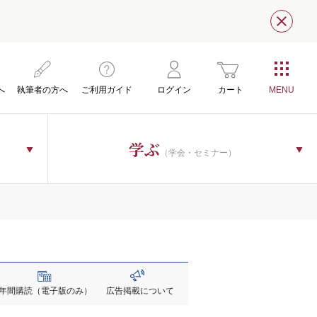
閉じ
へ
執筆者の方へ
ご利用ガイド
ログイン
カート
学ぶ
（学会・セミナー）
年間購読
（電子版のみ）
広告掲載
について