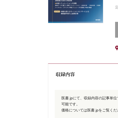
収録内容
医書.jpにて、収録内容の記事単
可能です。
価格については医書.jpをご覧く