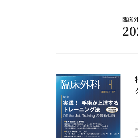
臨床外科
2
I