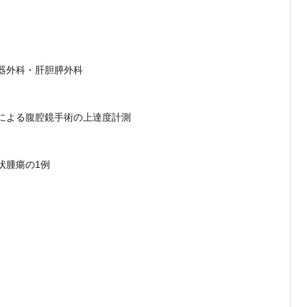
）
器外科・肝胆膵外科
による腹腔鏡手術の上達度計測
状腫瘍の1例