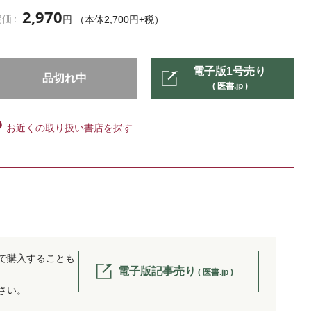
2,970
定価
円 （本体2,700円+税）
電子版1号売り
品切れ中
( 医書.jp )
お近くの取り扱い書店を探す
位で購入することも
電子版記事売り
( 医書.jp )
ださい。