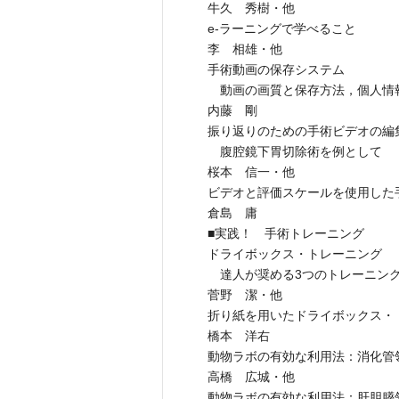
牛久 秀樹・他
e-ラーニングで学べること
李 相雄・他
手術動画の保存システム
動画の画質と保存方法，個人情
内藤 剛
振り返りのための手術ビデオの編
腹腔鏡下胃切除術を例として
桜本 信一・他
ビデオと評価スケールを使用した
倉島 庸
■実践！ 手術トレーニング
ドライボックス・トレーニング
達人が奨める3つのトレーニン
菅野 潔・他
折り紙を用いたドライボックス・
橋本 洋右
動物ラボの有効な利用法：消化管
高橋 広城・他
動物ラボの有効な利用法：肝胆膵