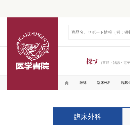
医学書院
探す
（書籍・雑誌・電
HOME
雑誌
臨床外科
臨床外科
臨床外科