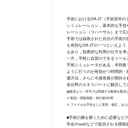
手術におけるOff-JT（手術室外
シミュレーション，基本的な手技
レーション（リハーサル）まで広
手術では録画された自分の手術の
も有効なOff-JTの一つといえ
もあり，効果的な利用の仕方を考
一方，手軽に自習のできるツール
手術シミュレータがある．本特集で
ように行うのが有効かつ時間的・
価方法，さらに今後発展が期待され
各分野のエキスパートに解説して
編集室より：本号では関連する動画を配信
※ 配信・閲覧期限：発行後3年間
※ ファイルは予告なしに変更・修正，ま
■手術の腕を磨くために必要なビ
学会やwebなどで提供される模範