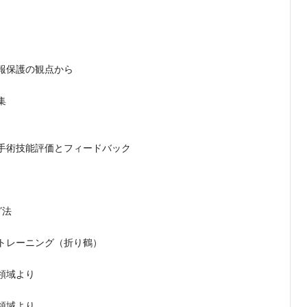
報保護の観点から
集
手術技能評価とフィードバック
グ法
トレーニング（折り鶴）
領域より
領域より