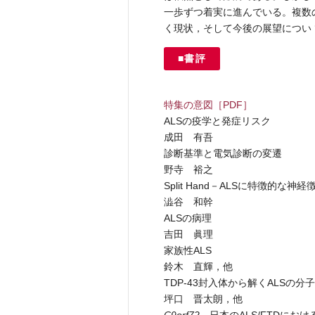
一歩ずつ着実に進んでいる。複数の
く現状，そして今後の展望につい
■書評
特集の意図［PDF］
ALSの疫学と発症リスク
成田 有吾
診断基準と電気診断の変遷
野寺 裕之
Split Hand－ALSに特徴的な神経
澁谷 和幹
ALSの病理
吉田 眞理
家族性ALS
鈴木 直輝，他
TDP-43封入体から解くALSの分
坪口 晋太朗，他