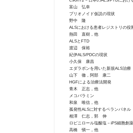
C9orf72
－日本のALS/FTDにお
富山 弘幸
プリオノイド仮説の現状
野中 隆
ALSにおける患者レジストリの役割
熱田 直樹，他
ALSとFTD
渡辺 保裕
紀伊ALS/PDCの現状
小久保 康昌
エダラボンを用いた新規ALS治療
山下 徹，阿部 康二
HGFによる治療法開発
青木 正志，他
メコバラミン
和泉 唯信，他
孤発性ALSに対するペランパネル
相澤 仁志，郭 伸
ロピニロール塩酸塩－iPS細胞創
高橋 愼一，他