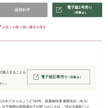
電子版1号売り
品切れ中
( 医書.jp )
お近くの取り扱い書店を探す
位で購入することも
電子版記事売り
( 医書.jp )
ださい。
われてからちょうど150年。筋萎縮性側 索硬化症（ALS）
分子病態や原因遺伝子が明 らかにされ，“治せる病気”へと