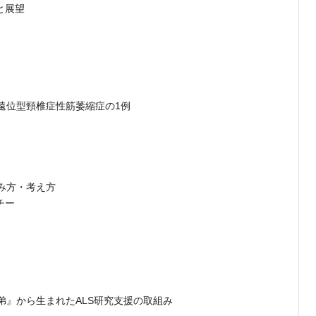
と展望
遠位型頸椎症性筋萎縮症の1例
み方・考え方
チー
弟』から生まれたALS研究支援の取組み