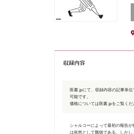
収録内容
医書.jpにて、収録内容の記事単
可能です。
価格については医書.jpをご覧く
シャルコーによって最初の報告が行
は依然として難病である。しかし，