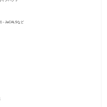
けるインパクト
－JaCALSなど
薬