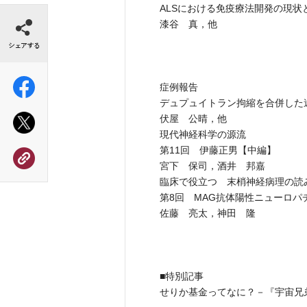
ALSにおける免疫療法開発の現状
シェアする
漆谷 真，他
症例報告
デュプュイトラン拘縮を合併した
伏屋 公晴，他
現代神経科学の源流
第11回 伊藤正男【中編】
宮下 保司，酒井 邦嘉
臨床で役立つ 末梢神経病理の読
第8回 MAG抗体陽性ニューロパ
佐藤 亮太，神田 隆
■特別記事
せりか基金ってなに？－『宇宙兄