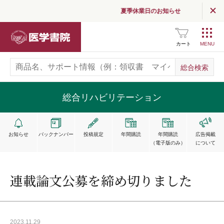
医学界新聞プラス
夏季休業日のお知らせ
医学書院Column
医学書院
カート
お知らせ
企業情報
総合リハビリテーション
採用情報
関連サイト一覧
お知らせ
バックナンバー
投稿規定
年間購読
年間購読
広告掲載
（電子版のみ）
について
SNS公式アカウント
一覧
広告掲載について
連載論文公募を締め切りました
お問い合わせ
2023.11.29