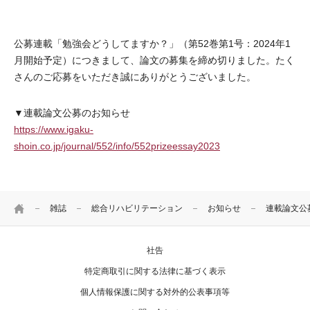
公募連載「勉強会どうしてますか？」（第52巻第1号：2024年1
月開始予定）につきまして、論文の募集を締め切りました。たく
さんのご応募をいただき誠にありがとうございました。
▼連載論文公募のお知らせ
https://www.igaku-
shoin.co.jp/journal/552/info/552prizeessay2023
HOME
雑誌
総合リハビリテーション
お知らせ
連載論文公
社告
特定商取引に関する法律に基づく表示
個人情報保護に関する対外的公表事項等