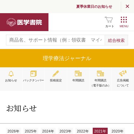
夏季休業日のお知らせ
読む
（医学界新聞・コラム）
医学書院
医学界新聞
カート
医学界新聞プラス
医学書院Column
理学療法ジャーナル
お知らせ
お知らせ
バックナンバー
投稿規定
年間購読
年間購読
広告掲載
企業情報
（電子版のみ）
について
採用情報
お知らせ
関連サイト一覧
SNS公式アカウント
一覧
2026年
2025年
2024年
2023年
2022年
2021年
2020年