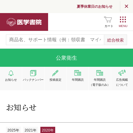
夏季休業日のお知らせ
読む
（医学界新聞・コラム）
医学書院
医学界新聞
カート
医学界新聞プラス
医学書院Column
公衆衛生
お知らせ
お知らせ
バックナンバー
投稿規定
年間購読
年間購読
広告掲載
企業情報
（電子版のみ）
について
採用情報
お知らせ
関連サイト一覧
SNS公式アカウント
一覧
2025年
2021年
2020年