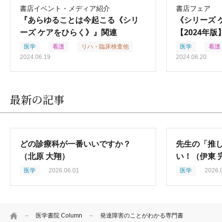
書店イベント・メディア紹介
書店フェア
『あらゆることは今起こる《シリ
《シリーズ 
ーズ ケアをひらく》』関連
【2024年版
医学
看護
リハ・臨床検査他
医学
看護
2024.06.19
2024.06.20
最新の記事
どの診療科が一番いいですか？
先生の「推
（北原 大翔）
い！（伊東 
医学
2026.06.01
医学
2026.
HOME
医学書院 Column
発達障害のことがわかる専門書