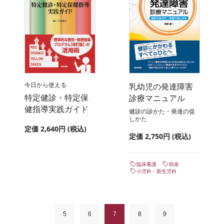
今日から使える
乳幼児の発達障害
特定健診・特定保
診療マニュアル
健指導実践ガイド
健診の診かた・発達の促
しかた
定価 2,640円 (税込)
定価 2,750円 (税込)
臨床看護
助産
小児科・新生児科
5
6
7
8
9