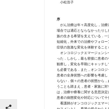
小松浩子
序
がん治療は年々高度化し，治療
場合では適応とならなかったりし
族の生きる希望を支えている．一
短縮化，外来での治療やフォロー
症状の急激な変化を体験すること
オンコロジックエマージェンシ
った．しかし，最も密接に患者の
観察し，変化を早期にキャッチし
も必要である．また，オンコロジ
患者の全身状態への影響を考慮し
らない．個々の患者の状態から，
うことも踏まえ，患者・家族に対
は，治療や療養に関する意思決定
患者の病態変化や対応について十
シェアする
看護師がオンコロジックエマー
セスメントし，看護の視点からも