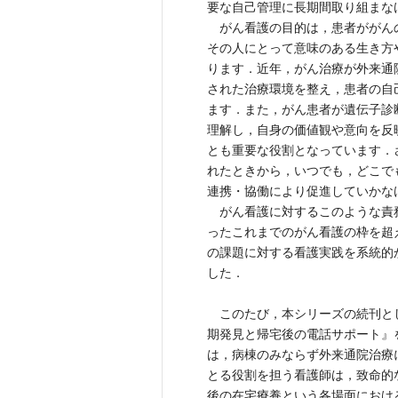
要な自己管理に長期間取り組まな
がん看護の目的は，患者ががん
その人にとって意味のある生き方
ります．近年，がん治療が外来通
された治療環境を整え，患者の自
ます．また，がん患者が遺伝子診
理解し，自身の価値観や意向を反
とも重要な役割となっています．
れたときから，いつでも，どこで
連携・協働により促進していかな
がん看護に対するこのような責
ったこれまでのがん看護の枠を超
の課題に対する看護実践を系統的
した．
このたび，本シリーズの続刊と
期発見と帰宅後の電話サポート』
は，病棟のみならず外来通院治療
とる役割を担う看護師は，致命的
後の在宅療養という各場面におけ