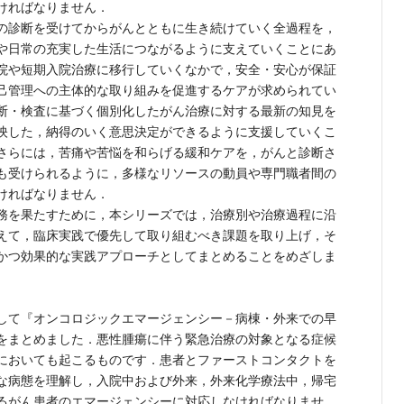
ければなりません．
の診断を受けてからがんとともに生き続けていく全過程を，
や日常の充実した生活につながるように支えていくことにあ
院や短期入院治療に移行していくなかで，安全・安心が保証
己管理への主体的な取り組みを促進するケアが求められてい
断・検査に基づく個別化したがん治療に対する最新の知見を
映した，納得のいく意思決定ができるように支援していくこ
さらには，苦痛や苦悩を和らげる緩和ケアを，がんと診断さ
も受けられるように，多様なリソースの動員や専門職者間の
ければなりません．
務を果たすために，本シリーズでは，治療別や治療過程に沿
えて，臨床実践で優先して取り組むべき課題を取り上げ，そ
かつ効果的な実践アプローチとしてまとめることをめざしま
して『オンコロジックエマージェンシー－病棟・外来での早
をまとめました．悪性腫瘍に伴う緊急治療の対象となる症候
においても起こるものです．患者とファーストコンタクトを
な病態を理解し，入院中および外来，外来化学療法中，帰宅
るがん患者のエマージェンシーに対応しなければなりませ