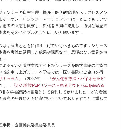
ジェンシーの病態生理・機序，医学的管理から，アセスメン
ます．オンコロジックエマージェンシーは，どこでも，いつ
，患者の状態を観察し，変化を早期に発見し，適切な緊急治
本書をそのバイブルとしてほしいと願います．
ズは，読者とともに作り上げていくべきものです．シリーズ
本書を実践に活用した成果や課題など，忌憚のない意見をお
す．
による≪がん看護実践ガイド≫シリーズを医学書院のご協力
り感謝申し上げます．本学会では，医学書院のご協力を得
リキュラム』
（2007年），
『がん化学療法・バイオセラピ
9年），
『がん看護PEPリソース－患者アウトカムを高める
）の3冊を学会翻訳の書籍として発刊して参りました．がん看護
ん医療の発展にともに寄与いただいておりますことに重ねて
理事長・企画編集委員会委員長