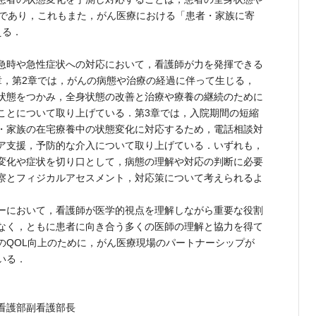
要であり，これもまた，がん医療における「患者・家族に寄
える．
急時や急性症状への対応において，看護師が力を発揮できる
章，第2章では，がんの病態や治療の経過に伴って生じる，
状態をつかみ，全身状態の改善と治療や療養の継続のために
ことについて取り上げている．第3章では，入院期間の短縮
・家族の在宅療養中の状態変化に対応するため，電話相談対
ア支援，予防的な介入について取り上げている．いずれも，
変化や症状を切り口として，病態の理解や対応の判断に必要
察とフィジカルアセスメント，対応策について考えられるよ
ーにおいて，看護師が医学的視点を理解しながら重要な役割
なく，ともに患者に向き合う多くの医師の理解と協力を得て
のQOL向上のために，がん医療現場のパートナーシップが
いる．
看護部副看護部長