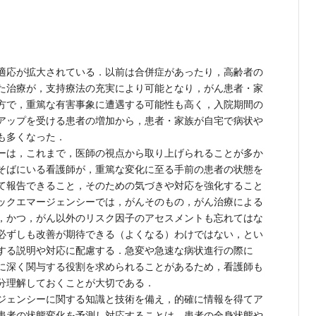
適応が拡大されている．以前は合併症があったり，高齢者の
た治療が，支持療法の充実により可能となり，がん患者・家
方で，重篤な有害事象に遭遇する可能性も高く，入院期間の
アップを受ける患者の増加から，患者・家族が自宅で病状や
も多くなった．
ーは，これまで，医師の視点から取り上げられることが多か
そばにいる看護師が，重篤な変化に至る手前の患者の状態を
て報告できること，そのための気づきや対応を強化すること
ックエマージェンシーでは，がんそのもの，がん治療による
，かつ，がん以外のリスク因子のアセスメントも忘れてはな
必ずしも改善が期待できる（よくなる）わけではない，とい
する説明や対応に配慮する．急変や急速な病状進行の際に
に深く関与する役割を求められることがあるため，看護師も
分理解しておくことが大切である．
ジェンシーに関する知識と技術を備え，的確に情報を得てア
患者の状態変化を予測し対応することは，患者の全身状態や