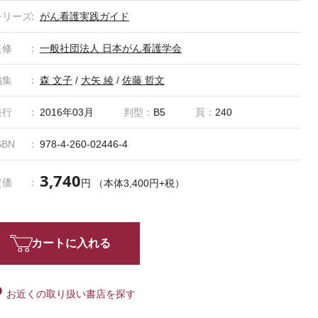
シリーズ
がん看護実践ガイド
監修
一般社団法人 日本がん看護学会
編集
森 文子
/
大矢 綾
/
佐藤 哲文
発行
2016年03月
判型：
B5
頁：
240
SBN
978-4-260-02446-4
3,740
定価
円 （本体3,400円+税）
カートに入れる
お近くの取り扱い書店を探す