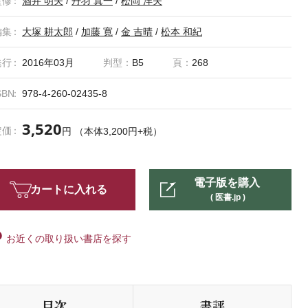
監修
酒井 明夫
/
丹羽 真一
/
松岡 洋夫
編集
大塚 耕太郎
/
加藤 寛
/
金 吉晴
/
松本 和紀
発行
2016年03月
判型：
B5
頁：
268
SBN
978-4-260-02435-8
3,520
定価
円 （本体3,200円+税）
電子版を購入
カートに入れる
( 医書.jp )
お近くの取り扱い書店を探す
目次
書評