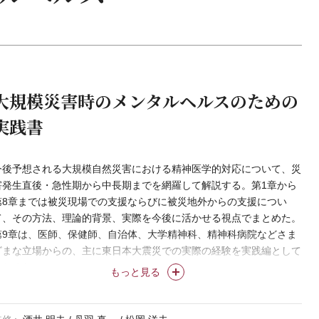
大規模災害時のメンタルヘルスのための
実践書
今後予想される大規模自然災害における精神医学的対応について、災
害発生直後・急性期から中長期までを網羅して解説する。第1章から
第8章までは被災現場での支援ならびに被災地外からの支援につい
て、その方法、理論的背景、実際を今後に活かせる視点でまとめた。
第9章は、医師、保健師、自治体、大学精神科、精神科病院などさま
ざまな立場からの、主に東日本大震災での実際の経験を実践編として
まとめた。
もっと見る