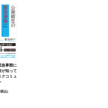
緊急事態に
者が知って
スクコミュ
ン
(税込)