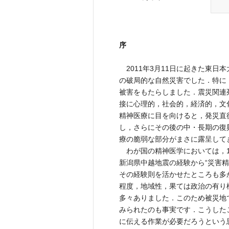
序
2011年3月11日に起きた東日
の破局的な自然災害でした．特に
被害をもたらしました．震災関連
接に心理的，社会的，経済的，文
精神医療に目を向けると，発災直
し，さらにその後の中・長期の復
療の脆弱な部分がまさに露呈して
わが国の精神医学においては，199
新潟県中越地震の経験から“災害
その経験則を活かせたところも多
程度，地域性，果ては政治の有り
多々ありました．このため被災地
みられたのも事実です．こうした
に伝える作業が必要だろうという