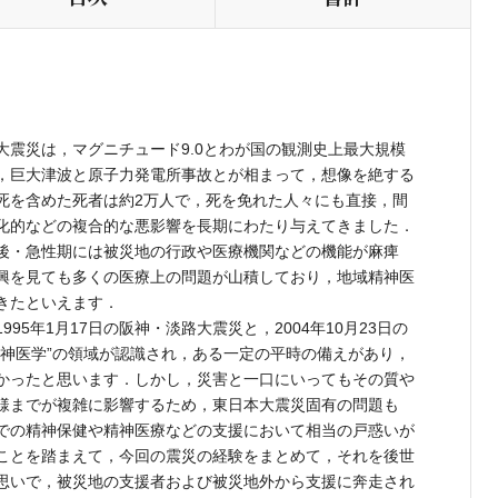
本大震災は，マグニチュード9.0とわが国の観測史上最大規模
，巨大津波と原子力発電所事故とが相まって，想像を絶する
死を含めた死者は約2万人で，死を免れた人々にも直接，間
化的などの複合的な悪影響を長期にわたり与えてきました．
後・急性期には被災地の行政や医療機関などの機能が麻痺
興を見ても多くの医療上の問題が山積しており，地域精神医
きたといえます．
5年1月17日の阪神・淡路大震災と，2004年10月23日の
精神医学”の領域が認識され，ある一定の平時の備えがあり，
かったと思います．しかし，災害と一口にいってもその質や
様までが複雑に影響するため，東日本大震災固有の問題も
での精神保健や精神医療などの支援において相当の戸惑いが
ことを踏まえて，今回の震災の経験をまとめて，それを後世
思いで，被災地の支援者および被災地外から支援に奔走され