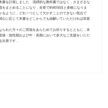
本書を計画しました．演繹的な教科書ではなく，さまざまな
題をまとめることになり，全章で約80項目と多岐になりま
かるように，どれ一つとして欠かすことのできない視点で
関心に応じて本書をどこからでも紐解いていただければ幸甚
なられた方々のご冥福をあらためてお祈りするとともに，本
直後・急性期および中・長期において多大なご支援をいただ
る次第です．