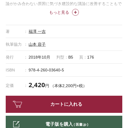
論がかみ合わない原因に気づき建設的な議論に改善することもで
きる。さらに考え方・捉え方も発展する可能性あり。
もっと見る
著
福澤 一吉
執筆協力
山本 容子
発行
2018年10月
判型：
B5
頁：
176
ISBN
978-4-260-03640-5
2,420
定価
円 （本体2,200円+税）
カートに入れる
電子版を購入
( 医書.jp )