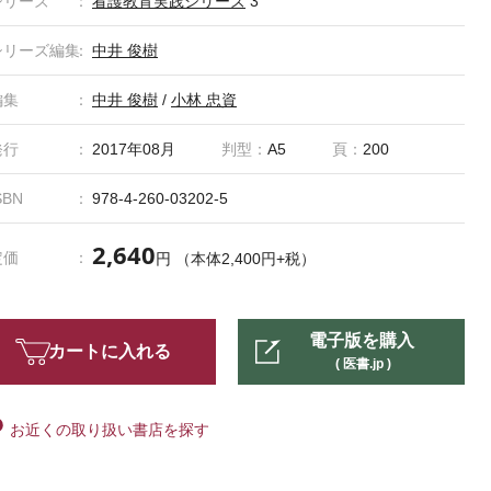
シリーズ
看護教育実践シリーズ
3
シリーズ編集
中井 俊樹
編集
中井 俊樹
/
小林 忠資
発行
2017年08月
判型：
A5
頁：
200
SBN
978-4-260-03202-5
2,640
定価
円 （本体2,400円+税）
電子版を購入
カートに入れる
( 医書.jp )
お近くの取り扱い書店を探す