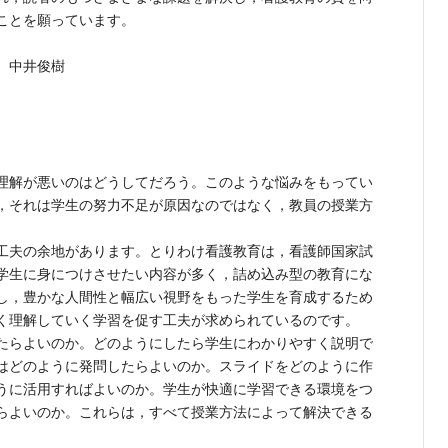
ことを願っています。
 中井俊樹
理解が悪いのはどうしてだろう。このような悩みをもってい
，それは学生の努力不足が原因なのではなく，教員の授業方
。
工夫の余地があります。とりわけ看護教育は，看護師国家試
学生に身につけさせたい内容が多く，詰め込み型の教育にな
し，豊かな人間性と幅広い視野をもった学生を育成するため
く理解していく学習を促す工夫が求められているのです。
たらよいのか。どのようにしたら学生にわかりやすく説明で
はどのように発問したらよいのか。スライドをどのように作
うに活用すればよいのか。学生が快適に学習できる環境をつ
らよいのか。これらは，すべて授業方法によって解決できる