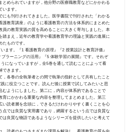
まとめられていますが，他分野の医療職教育などにかかわる
ています。
でにも刊行されてきました。医学書院で刊行された「わかる
看護教育講座」のように看護教育の方法を体系的にまとめた
教員の教育実践の質を高めることに大きく寄与しました。本
を踏まえ，近年の教育学や看護教育学の理論と実践の進展に
めたものです。
います。『1 看護教育の原理』『2 授業設計と教育評価』
ティブラーニングの活用』『5 体験学習の展開』です。それぞ
ようになっていますが，全5巻を通して読むことによって看
解できます。
て，各巻の全執筆者との間で執筆の指針として共有したこと
実践に役立つことです。読んだ後に授業で試してみたいと思
込むようにしました。第二に，内容が体系的であることで
教育にかかわる重要な内容を整理してまとめました。第三
広い読者層を念頭に，できるだけわかりやすく書くことを心
う点では良質な実用書であり，網羅するという点では良質な
では良質な物語であるようなシリーズを提供したいと考えて
れ，読者のもつさまざまな課題を解決し，看護教育の質を向