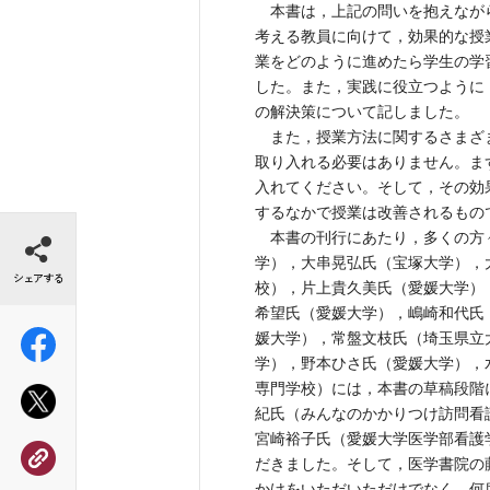
本書は，上記の問いを抱えなが
考える教員に向けて，効果的な授
業をどのように進めたら学生の学
した。また，実践に役立つように
の解決策について記しました。
また，授業方法に関するさまざ
取り入れる必要はありません。ま
入れてください。そして，その効
するなかで授業は改善されるもの
シェアする
本書の刊行にあたり，多くの方
学），大串晃弘氏（宝塚大学），
校），片上貴久美氏（愛媛大学）
希望氏（愛媛大学），嶋崎和代氏
媛大学），常盤文枝氏（埼玉県立
学），野本ひさ氏（愛媛大学），
専門学校）には，本書の草稿段階
紀氏（みんなのかかりつけ訪問看
宮崎裕子氏（愛媛大学医学部看護
だきました。そして，医学書院の
かけをいただいただけでなく，何