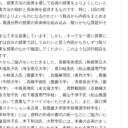
ら，授業方法の改善を通して自身の授業をよりよくしたいと
業方法の指針と具体例を提供するものです。特に，1回の授
習がよりよいものになるのかという観点から内容をまとめま
，看護分野の授業の具体例を組み込み，陥りがちな課題やそ
まな工夫を提案しています。しかし，すべてを一度に授業に
ずは自分の授業で試してみたいと思う内容から少しずつ取り
果を授業のなかで確認してください。このような試行錯誤を
です。
々からご協力をいただきました。吾郷美奈恵氏（島根県立大
大場良子氏（埼玉県立大学），香川暁美氏（松山看護専門学
，小林直人氏（愛媛大学），近藤麻理氏（東邦大学），齋藤
（中部大学），高橋平徳氏（愛媛大学），寺尾奈歩子氏（愛
大学），中島英博氏（名古屋大学），西野毅朗氏（京都橘大
水方智子氏（松下看護専門学校），横山千津子氏（松山看護
において貴重なアドバイスをいただきました。また，坂口博
護ステーション名古屋，前愛媛大学医学部看護学科学生），
学科学生）には，資料の作成や書式の統一などにご協力いた
藤居尚子氏，木下和治氏，大野学氏には，本書の企画のきっ
度も松山まで足を運んでいただき，多岐にわたる有益なアド