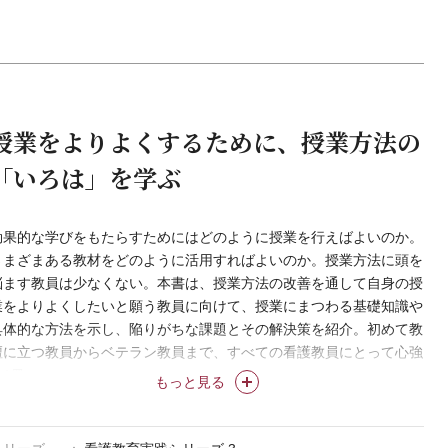
授業をよりよくするために、授業方法の
「いろは」を学ぶ
効果的な学びをもたらすためにはどのように授業を行えばよいのか。
さまざまある教材をどのように活用すればよいのか。授業方法に頭を
悩ます教員は少なくない。本書は、授業方法の改善を通して自身の授
業をよりよくしたいと願う教員に向けて、授業にまつわる基礎知識や
具体的な方法を示し、陥りがちな課題とその解決策を紹介。初めて教
壇に立つ教員からベテラン教員まで、すべての看護教員にとって心強
い1冊。
もっと見る
＊「看護教育実践シリーズ」は株式会社医学書院の登録商標です。