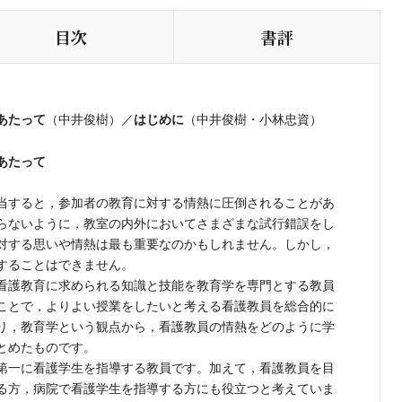
目次
書評
あたって
はじめに
（中井俊樹）／
（中井俊樹・小林忠資）
あたって
当すると，参加者の教育に対する情熱に圧倒されることがあ
らないように，教室の内外においてさまざまな試行錯誤をし
対する思いや情熱は最も重要なのかもしれません。しかし，
することはできません。
看護教育に求められる知識と技能を教育学を専門とする教員
ことで，よりよい授業をしたいと考える看護教員を総合的に
り，教育学という観点から，看護教員の情熱をどのように学
とめたものです。
第一に看護学生を指導する教員です。加えて，看護教員を目
る方，病院で看護学生を指導する方にも役立つと考えていま