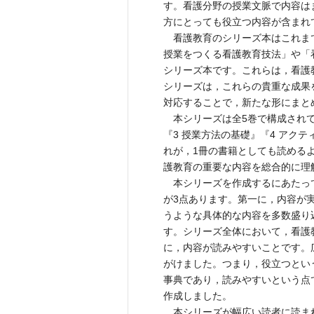
す。看護分野の授業文脈で内容は
方にとっても役立つ内容が含まれ
看護教育のシリーズ本はこれま
授業をつくる看護教育技法」や「
シリーズ本です。これらは，看護
シリーズは，これらの貴重な成果
対応することで，新たな形にまと
本シリーズは全5巻で構成されて
『3 授業方法の基礎』『4 アク
れが，1冊の書籍としても読める
護教育の重要な内容を総合的に理
本シリーズを作成するにあたっ
が3点あります。第一に，内容が
うような具体的な内容を多数盛り
す。シリーズ全体において，看護
に，内容が読みやすいことです。
がけました。つまり，役立つとい
事典であり，読みやすいという点
作成しました。
本シリーズが幅広い読者に読ま