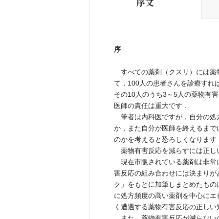
序文
序
すべての薬剤（クスリ）には薬
て，100人の患者さんを診療すれ
その10人のうち3～5人の薬物
医師の責任は重大です．
筆者は内科医ですが，自分の処方
か，また自分が医師を終えるまで
のかを考えると恐ろしくなります
薬物有害反応を減らすには正し
現在市販されている薬剤は非常
害反応の組み合わせには決まりが
ク」をもとに加筆しまとめたもの
に処方頻度の高い薬剤を中心にエ
く遭遇する薬物有害反応の正しい
また，薬物有害反応が減らない