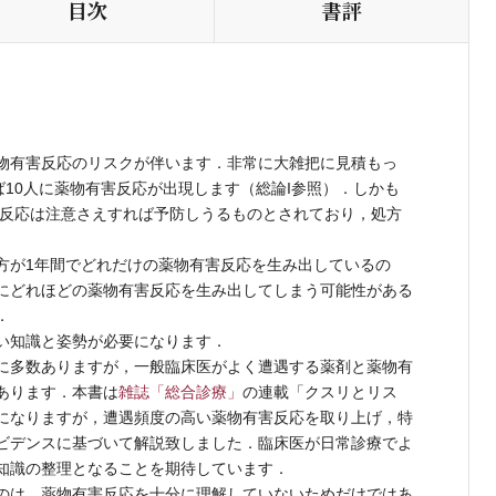
目次
書評
物有害反応のリスクが伴います．非常に大雑把に見積もっ
ば10人に薬物有害反応が出現します（総論I参照）．しかも
有害反応は注意さえすれば予防しうるものとされており，処方
が1年間でどれだけの薬物有害反応を生み出しているの
にどれほどの薬物有害反応を生み出してしまう可能性がある
．
い知識と姿勢が必要になります．
に多数ありますが，一般臨床医がよく遭遇する薬剤と薬物有
あります．本書は
雑誌「総合診療」
の連載「クスリとリス
になりますが，遭遇頻度の高い薬物有害反応を取り上げ，特
ビデンスに基づいて解説致しました．臨床医が日常診療でよ
知識の整理となることを期待しています．
のは，薬物有害反応を十分に理解していないためだけではあ