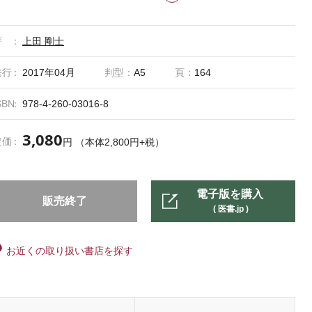
著
上田 剛士
発行
2017年04月
判型：
A5
頁：
164
SBN
978-4-260-03016-8
3,080
定価
円 （本体2,800円+税）
電子版を購入
販売終了
( 医書.jp )
お近くの取り扱い書店を探す