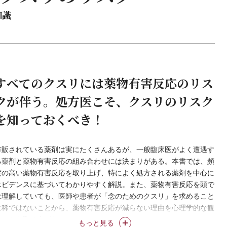
知識
すべてのクスリには薬物有害反応のリス
クが伴う。処方医こそ、クスリのリスク
を知っておくべき！
市販されている薬剤は実にたくさんあるが、一般臨床医がよく遭遇す
る薬剤と薬物有害反応の組み合わせには決まりがある。本書では、頻
度の高い薬物有害反応を取り上げ、特によく処方される薬剤を中心に
エビデンスに基づいてわかりやすく解説。また、薬物有害反応を頭で
は理解していても、医師や患者が「念のためのクスリ」を求めること
は稀ではないことから、薬物有害反応が減らない理由を心理学的な観
点からも取り上げた。
もっと見る