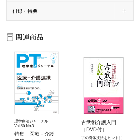
開
付録・特典
関連商品
理学療法ジャーナル
古武術介護入門
Vol.60 No.3
［DVD付］
特集 医療－介護
古の身体技法をヒントに