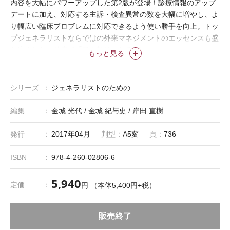
内容を大幅にパワーアップした第2版が登場！診療情報のアップ
デートに加え、対応する主訴・検査異常の数を大幅に増やし、よ
り幅広い臨床プロブレムに対応できるよう使い勝手を向上。トッ
プジェネラリストならではの外来マネジメントのエッセンスも盛
り込まれた、外来で「最も頼りになる1冊」。
もっと見る
シリーズ
ジェネラリストのための
編集
金城 光代
/
金城 紀与史
/
岸田 直樹
発行
2017年04月
判型：
A5変
頁：
736
ISBN
978-4-260-02806-6
5,940
定価
円 （本体5,400円+税）
販売終了