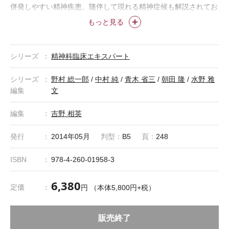
併発しやすい精神疾患、随伴して現れる精神症候も解説されてお
シリー
り、てんかんの精神科的問題を理解したい医師も必読。
もっと見る
ズセットのご案内
●≪精神科臨床エキスパート≫ シリーズセット
III
本書を含む3巻のセットです。 セット定価：本体15,500円
＋税 ISBN978-4-260-02007-7
ご注文ページ
シリーズ
精神科臨床エキスパート
シリーズ
野村 総一郎
/
中村 純
/
青木 省三
/
朝田 隆
/
水野 雅
編集
文
編集
吉野 相英
発行
2014年05月
判型：
B5
頁：
248
ISBN
978-4-260-01958-3
6,380
定価
円 （本体5,800円+税）
販売終了