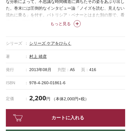
な分析によって、不思議な時間構造に満ちたその姿をあぶり出し
た。巻末には圧倒的なインタビュー論「ノイズを読む、見えない
流れに乗る」を付す。パトリシア・ベナーとはまた別の形で、看
護行為の言語化に資する驚愕の1冊。
もっと見る
＊「ケアをひらく」は株式会社医学書院の登録商標です。
シリーズ
シリーズ ケアをひらく
著
村上 靖彦
発行
2013年08月
判型：
A5
頁：
416
ISBN
978-4-260-01861-6
2,200
定価
円 （本体2,000円+税）
カートに入れる