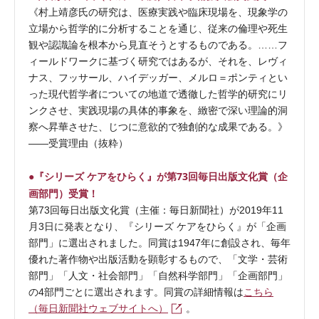
《村上靖彦氏の研究は、医療実践や臨床現場を、現象学の
立場から哲学的に分析することを通じ、従来の倫理や死生
観や認識論を根本から見直そうとするものである。……フ
ィールドワークに基づく研究ではあるが、それを、レヴィ
ナス、フッサール、ハイデッガー、メルロ＝ポンティとい
った現代哲学者についての地道で透徹した哲学的研究にリ
ンクさせ、実践現場の具体的事象を、緻密で深い理論的洞
察へ昇華させた、じつに意欲的で独創的な成果である。》
――受賞理由（抜粋）
●『シリーズ ケアをひらく』が第73回毎日出版文化賞（企
画部門）受賞！
第73回毎日出版文化賞（主催：毎日新聞社）が2019年11
月3日に発表となり、『シリーズ ケアをひらく』が「企画
部門」に選出されました。同賞は1947年に創設され、毎年
優れた著作物や出版活動を顕彰するもので、「文学・芸術
部門」「人文・社会部門」「自然科学部門」「企画部門」
の4部門ごとに選出されます。同賞の詳細情報は
こちら
（毎日新聞社ウェブサイトへ）
。