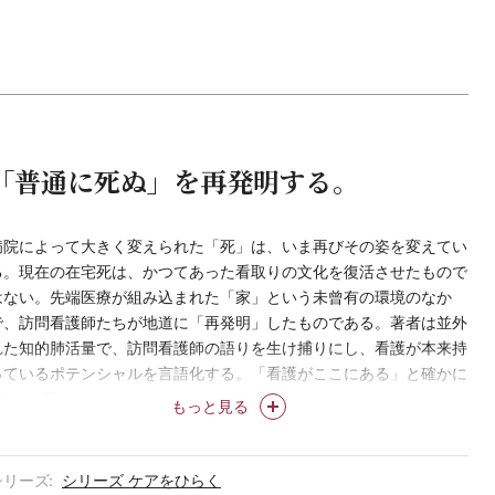
「普通に死ぬ」を再発明する。
病院によって大きく変えられた「死」は、いま再びその姿を変えてい
る。現在の在宅死は、かつてあった看取りの文化を復活させたもので
はない。先端医療が組み込まれた「家」という未曾有の環境のなか
で、訪問看護師たちが地道に「再発明」したものである。著者は並外
れた知的肺活量で、訪問看護師の語りを生け捕りにし、看護が本来持
っているポテンシャルを言語化する。「看護がここにある」と確かに
思える1冊。
もっと見る
＊「ケアをひらく」は株式会社医学書院の登録商標です。
シリーズ
シリーズ ケアをひらく