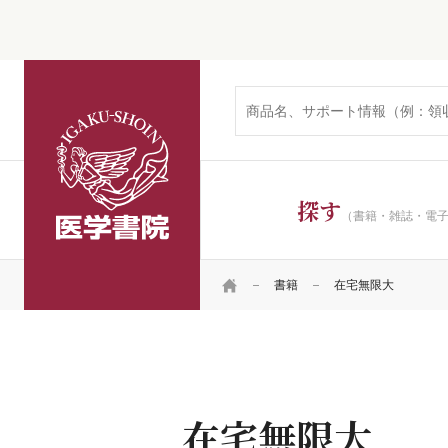
医学書院
探す
（書籍・雑誌・電
HOME
書籍
在宅無限大
在宅無限大