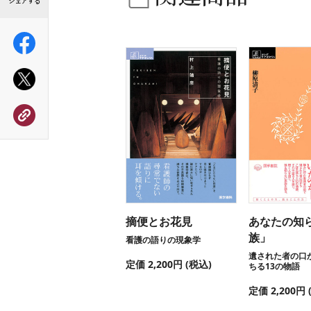
摘便とお花見
あなたの知
族」
看護の語りの現象学
遺された者の口
定価 2,200円 (税込)
ちる13の物語
定価 2,200円 