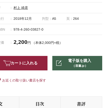
著
村上 靖彦
発行
2018年12月
判型：
A5
頁：
264
SBN
978-4-260-03827-0
2,200
定価
円 （本体2,000円+税）
電子版を購入
カートに入れる
( 医書.jp )
お近くの取り扱い書店を探す
文
目次
書評