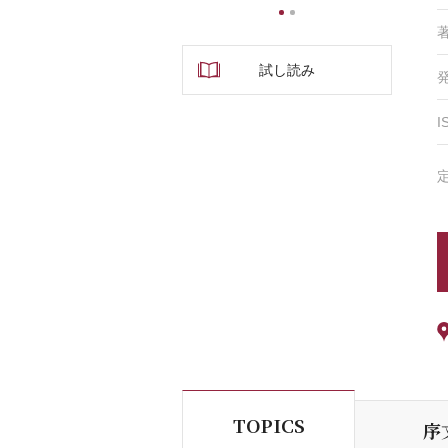
1
2
試し読み
I
TOPICS
序