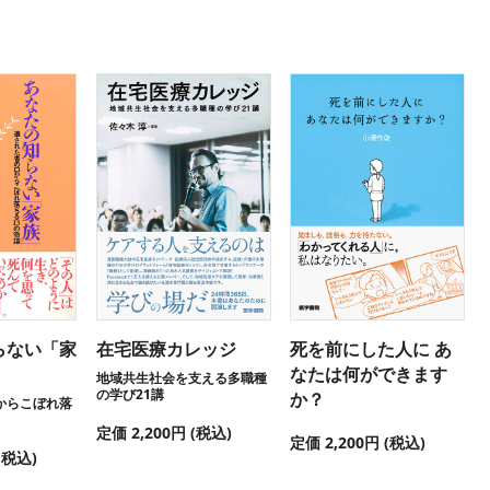
らない「家
在宅医療カレッジ
死を前にした人に あ
なたは何ができます
地域共生社会を支える多職種
の学び21講
か？
からこぼれ落
定価 2,200円 (税込)
定価 2,200円 (税込)
(税込)