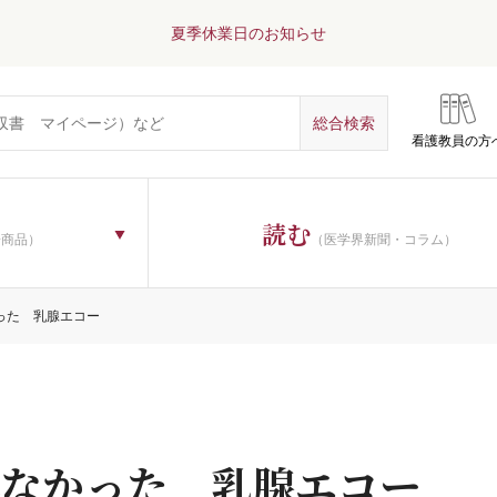
夏季休業日のお知らせ
看護教員の方
読む
子商品）
（医学界新聞・コラム）
った 乳腺エコー
なかった 乳腺エコー