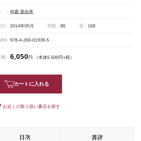
著
何森 亜由美
発行
2014年05月
判型：
B5
頁：
168
SBN
978-4-260-01938-5
6,050
定価
円 （本体5,500円+税）
カートに入れる
お近くの取り扱い書店を探す
目次
書評