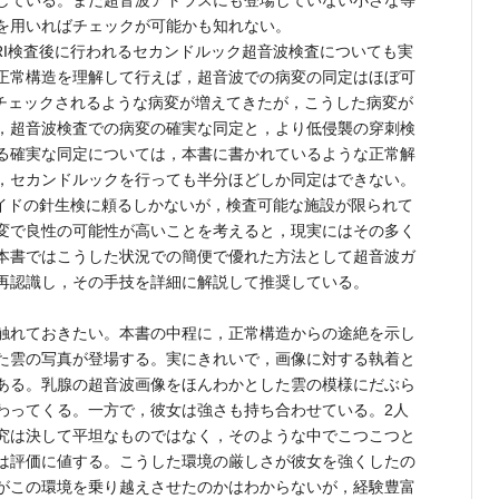
している。まだ超音波アトラスにも登場していない小さな等
を用いればチェックが可能かも知れない。
I検査後に行われるセカンドルック超音波検査についても実
正常構造を理解して行えば，超音波での病変の同定はほぼ可
でチェックされるような病変が増えてきたが，こうした病変が
，超音波検査での病変の確実な同定と，より低侵襲の穿刺検
る確実な同定については，本書に書かれているような正常解
，セカンドルックを行っても半分ほどしか同定はできない。
ガイドの針生検に頼るしかないが，検査可能な施設が限られて
変で良性の可能性が高いことを考えると，現実にはその多く
本書ではこうした状況での簡便で優れた方法として超音波ガ
再認識し，その手技を詳細に解説して推奨している。
触れておきたい。本書の中程に，正常構造からの途絶を示し
た雲の写真が登場する。実にきれいで，画像に対する執着と
ある。乳腺の超音波画像をほんわかとした雲の模様にだぶら
わってくる。一方で，彼女は強さも持ち合わせている。2人
究は決して平坦なものではなく，そのような中でこつこつと
は評価に値する。こうした環境の厳しさが彼女を強くしたの
がこの環境を乗り越えさせたのかはわからないが，経験豊富