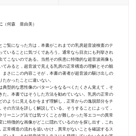
に
（何森 亜由美）
とご覧になった方は，本書がこれまでの乳房超音波検査のテ
っていることに気づくであろう。通常なら目次にも列挙され
出てこないのである。当然その疾患に特徴的な超音波画像も
いてみると，超音波で見える乳房の正常構造の理解とその観
。まさにこの内容こそが，本書の著者が超音波の駆け出しの
りたかったことに違いない。
は典型的な悪性像のパターンをなるべくたくさん覚えて，そ
きた。本書ではそうした方法を勧めていない。乳房の正常の
どのように見えるかをまず理解し，正常からの逸脱部分をチ
，その方法を詳しく解説している。そうすることによって，
クリーニング法では気づくことが難しかった等エコーの異常
変に特徴的な画像がどこに隠れているのかを探し出す，これ
，正常構造の流れを追いかけ，異常がないことを確認するス