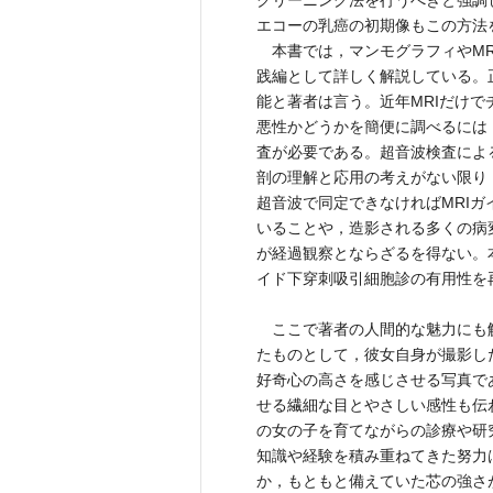
クリーニング法を行うべきと強調
エコーの乳癌の初期像もこの方法
本書では，マンモグラフィやMR
践編として詳しく解説している。
能と著者は言う。近年MRIだけ
悪性かどうかを簡便に調べるには
査が必要である。超音波検査によ
剖の理解と応用の考えがない限り
超音波で同定できなければMRI
いることや，造影される多くの病
が経過観察とならざるを得ない。
イド下穿刺吸引細胞診の有用性を
ここで著者の人間的な魅力にも
たものとして，彼女自身が撮影し
好奇心の高さを感じさせる写真で
せる繊細な目とやさしい感性も伝
の女の子を育てながらの診療や研
知識や経験を積み重ねてきた努力
か，もともと備えていた芯の強さ