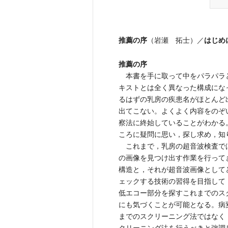
推薦の序
はじめ
（岩瀬 拓士）／
推薦の序
本書を手に取って中をパラパラ
キストとは全く異なった構成にな
るはずの乳房の疾患名がほとんど
出てこない。よくよく内容をのぞ
察法に終始していることがわかる
ころに疑問に思い，探し求め，知
これまで，乳房の超音波検査で
の画像を見つけ出す作業を行って
構造と，それが超音波画像として
ェックする技術の習得を目指して
低エコー部分を探すこれまでのス
にも気づくことが可能となる。病
までのスクリーニング法ではなく