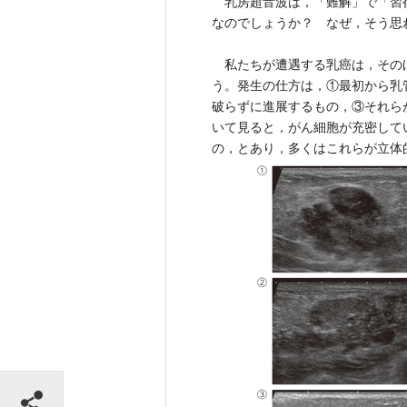
乳房超音波は，「難解」で「習
なのでしょうか？ なぜ，そう思
私たちが遭遇する乳癌は，その
う。発生の仕方は，①最初から乳
破らずに進展するもの，③それら
いて見ると，がん細胞が充密して
の，とあり，多くはこれらが立体
シェアする