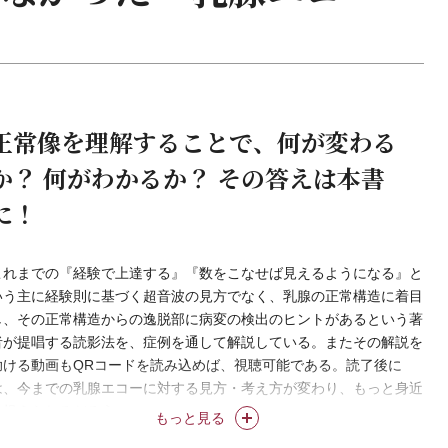
正常像を理解することで、何が変わる
か？ 何がわかるか？ その答えは本書
に！
これまでの『経験で上達する』『数をこなせば見えるようになる』と
いう主に経験則に基づく超音波の見方でなく、乳腺の正常構造に着目
し、その正常構造からの逸脱部に病変の検出のヒントがあるという著
者が提唱する読影法を、症例を通して解説している。またその解説を
助ける動画もQRコードを読み込めば、視聴可能である。読了後に
は、今までの乳腺エコーに対する見方・考え方が変わり、もっと身近
に捉えられるだろう。
もっと見る