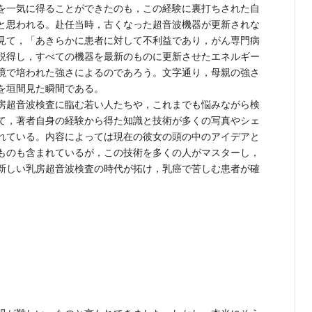
を一気に得ることができたのも，この経験に裏打ちされた自
と思われる。赴任当時，古くなった超音波機器が更新されな
見て，「あきらかに患者に対して不利益であり，がん専門病
説得し，すべての機器を最新のものに更新させたエネルギー
境で培われた強さによるのであろう。文字通り，母親の強さ
を垣間見た瞬間である。
房超音波検査に臨む若い人たちや，これまでも悩みながら検
て，著者自身の経験から得た知識と技術が多くの写真やシェ
れている。内容によっては現在の彼女の頭の中のアイデアと
ものも含まれているが，この技術を多くの人がマスターし，
新しい乳房超音波検査の時代が拓け，乳癌で苦しむ患者が確