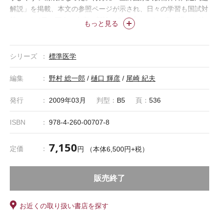
解説」を掲載、本文の参照ページが示され、日々の学習も国試対
策もこれ1冊で万全の内容。新設コラム「こころの病を描いた映
もっと見る
画」で精神障害の理解がさらに深まる。
シリーズ
標準医学
編集
野村 総一郎
/
樋口 輝彦
/
尾崎 紀夫
発行
2009年03月
判型：
B5
頁：
536
ISBN
978-4-260-00707-8
7,150
定価
円 （本体6,500円+税）
販売終了
お近くの取り扱い書店を探す