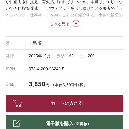
かに前向きに捉え、有効活用すればよいのか。本書は、忙しいな
かでも目標を達成し、アウトプットを出し続けている著者の「ラ
イフハック（仕事術）」を余すことなく紹介する。小さな習慣の
積み重ねで、自身のキャリアを大きく変えるための1冊。
もっと見る
著
中島 啓
発行
2025年12月
判型：
A5
頁：
200
ISBN
978-4-260-06243-5
3,850
定価
円 （本体3,500円+税）
カートに入れる
電子版を購入
( 医書.jp )