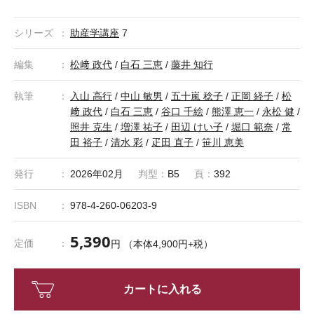
「助産学講座」は株式会社医学書院の登録商標です。
シリーズ
助産学講座
7
編集
松﨑 政代
/
白石 三恵
/
藤井 知行
執筆
入山 高行
/
中山 敏男
/
五十嵐 稔子
/
正岡 経子
/
松
﨑 政代
/
白石 三恵
/
谷口 千絵
/
熊澤 恵一
/
永松 健
/
照井 克生
/
増澤 祐子
/
田辺 けい子
/
堀口 範奈
/
常
田 裕子
/
清水 彩
/
疋田 直子
/
笹川 恵美
発行
2026年02月
判型：
B5
頁：
392
ISBN
978-4-260-06203-9
5,390
定価
円 （本体4,900円+税）
カートに入れる