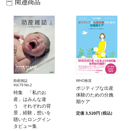
関連商品
助産雑誌
WHO推奨
Vol.79 No.2
ポジティブな出産
特集 「私のお
体験のための分娩
産」はみんな違
期ケア
う それぞれの背
景，経験，想いを
定価 3,520円 (税込)
聴いたロングイン
タビュー集