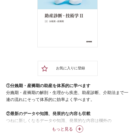
お気に入りに登録
①分娩期・産褥期の助産を体系的に学べます
分娩期・産褥期の解剖・生理から疾患、助産診断、介助法まで一
連の流れにそって体系的に効率よく学べます。
②最新のデータや知識、発展的な内容も収載
つねに新しくなるデータや知識、発展的な内容は欄外の
「NOTE」に収載されています。毎年、見直しを行うことで変化
もっと見る
の速い助産の分野にも対応できます。