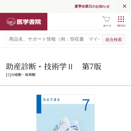
夏季休業日のお知らせ
医学書院
カート
助産診断・技術学Ⅱ 第7版
[2]分娩期・産褥期