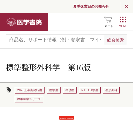
夏季休業日のお知らせ
医学書院
カート
標準整形外科学 第16版
2026上半期発行書
医学生
専攻医
PT・OT学生
整形外科
標準医学シリーズ