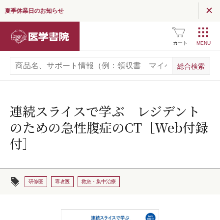
夏季休業日のお知らせ
医学書院
カート
連続スライスで学ぶ レジデント
のための急性腹症のCT［Web付録
付］
研修医
専攻医
救急・集中治療