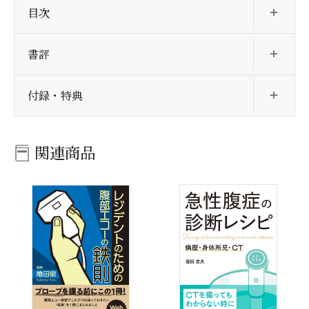
目次
開
書評
開
付録・特典
関連商品