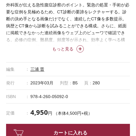
外科医が伝える急性腹症診察のポイント。緊急の処置・手術が必
要な症例を見極めるため、CT診断の要諦をレクチャーする。診
断の決め手となる画像だけでなく、連続したCT像を多数提示。
病歴とCT像から診断を試みることができる構成。さらに、紙面
に掲載できなかった連続画像をウェブ上のビューワで確認でき
る。必修の症例、難易度、頻度等が示され、効率よく学べる構
成。救急外来で慌てない実力を付ける“使える”1冊。
もっと見る
編集
三浦 晋
発行
2023年03月
判型：
B5
頁：
280
ISBN
978-4-260-05092-0
4,950
定価
円 （本体4,500円+税）
カートに入れる